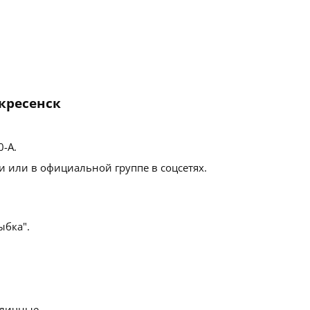
скресенск
0-А
.
 или в официальной группе в соцсетях.
бка".
личные.