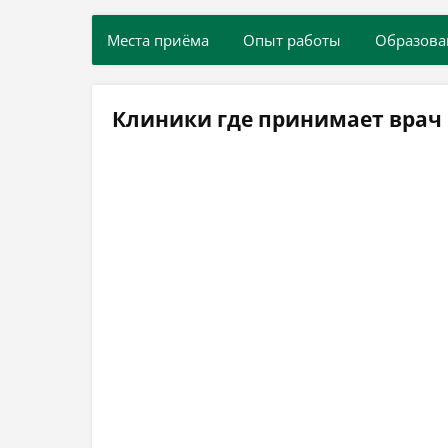
Места приёма
Опыт работы
Образова
Клиники где принимает врач