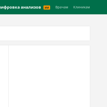
Версия для слабовидящих
ифровка анализов
Врачам
Клиникам
ИИ