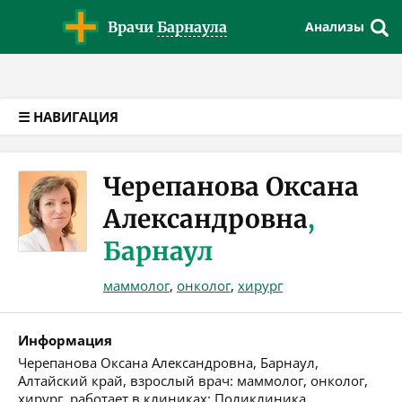
Версия для слабовидящих
Врачи
Барнаула
Анализы
☰ НАВИГАЦИЯ
Черепанова Оксана
Александровна
,
Барнаул
маммолог
,
онколог
,
хирург
Информация
Черепанова Оксана Александровна, Барнаул,
Алтайский край, взрослый врач: маммолог, онколог,
хирург, работает в клиниках: Поликлиника