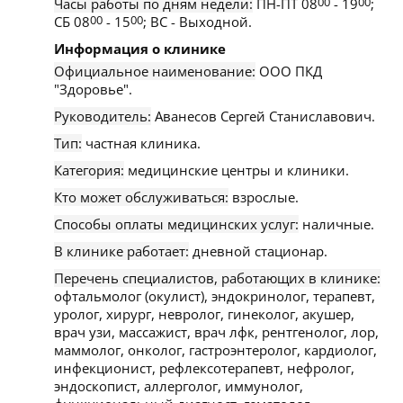
Часы работы по дням недели:
ПН-ПТ 08
00
- 19
00
;
СБ 08
00
- 15
00
; ВС - Выходной.
Информация о клинике
Официальное наименование:
ООО ПКД
"Здоровье".
Руководитель:
Аванесов Сергей Станиславович.
Тип:
частная клиника.
Категория:
медицинские центры и клиники.
Кто может обслуживаться:
взрослые.
Способы оплаты медицинских услуг:
наличные.
В клинике работает:
дневной стационар.
Перечень специалистов, работающих в клинике:
офтальмолог (окулист), эндокринолог, терапевт,
уролог, хирург, невролог, гинеколог, акушер,
врач узи, массажист, врач лфк, рентгенолог, лор,
маммолог, онколог, гастроэнтеролог, кардиолог,
инфекционист, рефлексотерапевт, нефролог,
эндоскопист, аллерголог, иммунолог,