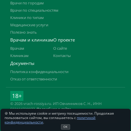
Врачи по городам
Врачи по специальностям
Клиники по типам
Медицинские услуги
Полезно знать
Врачам и клиникам
О проекте
Врачам
О сайте
Клиникам
Контакты
Документы
Политика конфиденциальности
Отказ от ответственности
18+
© 2026 vrach-rossiya.ru. ИП Овчинников С. Н., ИНН
592104728977.
Подробнее о сайте
🍪 Мы используем cookie и метрику посещаемости. Продолжая
Информация на сайте не заменяет приём врача. Имеются
пользоваться сайтом, вы соглашаетесь с
политикой
противопоказания, необходима консультация специалиста.
конфиденциальности
.
ОК