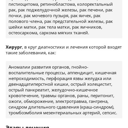
гистиоцитома, ретинобластома, колоректальный
рак, рак поджелудочной железы, рак печени, рак
почки, рак мочевого пузыря, рак яичек, рак
полового члена, рак предстательной железы, рак
шейки матки, рак тела матки, рак яичников,
остеосаркома, саркома мягких тканей.
Хирург
, в круг диагностики и лечения которой входят
такие заболевания, как:
Аномалии развития органов, гнойно-
воспалительные процессы, аппендицит, кишечная
непроходимость, перфорация язвы желудка или
двенадцатиперстной кишки, острый холецистит,
острый панкреатит, желудочно-кишечное
кровотечение, травмы органов, раны, перитонит,
ожоги, обморожение, электротравма, гангрена,
синдром длительного сдавления (краш-синдром),
тромбоэмболия мезентериальных артерий, сепсис.
Этапы лечения