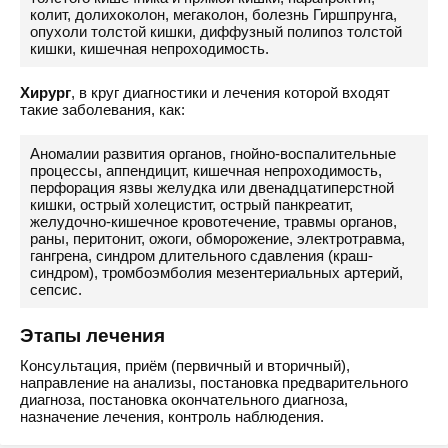
колит, долихоколон, мегаколон, болезнь Гиршпрунга,
опухоли толстой кишки, диффузный полипоз толстой
кишки, кишечная непроходимость.
Хирург
, в круг диагностики и лечения которой входят
такие заболевания, как:
Аномалии развития органов, гнойно-воспалительные
процессы, аппендицит, кишечная непроходимость,
перфорация язвы желудка или двенадцатиперстной
кишки, острый холецистит, острый панкреатит,
желудочно-кишечное кровотечение, травмы органов,
раны, перитонит, ожоги, обморожение, электротравма,
гангрена, синдром длительного сдавления (краш-
синдром), тромбоэмболия мезентериальных артерий,
сепсис.
Этапы лечения
Консультация, приём (первичный и вторичный),
направление на анализы, постановка предварительного
диагноза, постановка окончательного диагноза,
назначение лечения, контроль наблюдения.