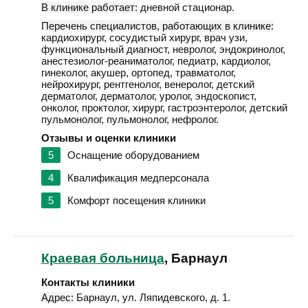
В клинике работает:
дневной стационар.
Перечень специалистов, работающих в клинике:
кардиохирург, сосудистый хирург, врач узи,
функциональный диагност, невролог, эндокринолог,
анестезиолог-реаниматолог, педиатр, кардиолог,
гинеколог, акушер, ортопед, травматолог,
нейрохирург, рентгенолог, венеролог, детский
дерматолог, дерматолог, уролог, эндоскопист,
онколог, проктолог, хирург, гастроэнтеролог, детский
пульмонолог, пульмонолог, нефролог.
Отзывы и оценки клиники
5
Оснащение оборудованием
4
Квалификация медперсонала
5
Комфорт посещения клиники
Краевая больница
, Барнаул
Контакты клиники
Адрес:
Барнаул
,
ул. Ляпидевского, д. 1
.