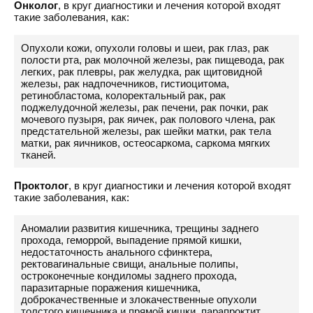
Онколог
, в круг диагностики и лечения которой входят
такие заболевания, как:
Опухоли кожи, опухоли головы и шеи, рак глаз, рак
полости рта, рак молочной железы, рак пищевода, рак
легких, рак плевры, рак желудка, рак щитовидной
железы, рак надпочечников, гистиоцитома,
ретинобластома, колоректальный рак, рак
поджелудочной железы, рак печени, рак почки, рак
мочевого пузыря, рак яичек, рак полового члена, рак
предстательной железы, рак шейки матки, рак тела
матки, рак яичников, остеосаркома, саркома мягких
тканей.
Проктолог
, в круг диагностики и лечения которой входят
такие заболевания, как:
Аномалии развития кишечника, трещины заднего
прохода, геморрой, выпадение прямой кишки,
недостаточность анального сфинктера,
ректовагинальные свищи, анальные полипы,
остроконечные кондиломы заднего прохода,
паразитарные поражения кишечника,
доброкачественные и злокачественные опухоли
толстого кишечника и прямой кишки, парапроктит,