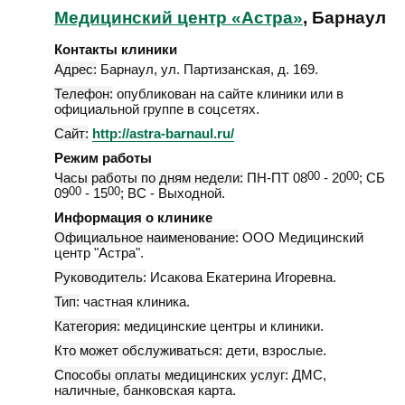
Медицинский центр «Астра»
, Барнаул
Контакты клиники
Адрес:
Барнаул
,
ул. Партизанская, д. 169
.
Телефон:
опубликован на сайте клиники или в
официальной группе в соцсетях.
Сайт:
http://astra-barnaul.ru/
Режим работы
Часы работы по дням недели:
ПН-ПТ 08
00
- 20
00
; СБ
09
00
- 15
00
; ВС - Выходной.
Информация о клинике
Официальное наименование:
ООО Медицинский
центр "Астра".
Руководитель:
Исакова Екатерина Игоревна.
Тип:
частная клиника.
Категория:
медицинские центры и клиники.
Кто может обслуживаться:
дети, взрослые.
Способы оплаты медицинских услуг:
ДМС,
наличные, банковская карта.