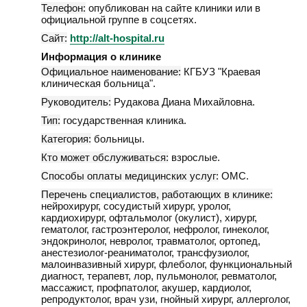
Телефон:
опубликован на сайте клиники или в
официальной группе в соцсетях.
Сайт:
http://alt-hospital.ru
Информация о клинике
Официальное наименование:
КГБУЗ "Краевая
клиническая больница".
Руководитель:
Рудакова Диана Михайловна.
Тип:
государственная клиника.
Категория:
больницы.
Кто может обслуживаться:
взрослые.
Способы оплаты медицинских услуг:
ОМС.
Перечень специалистов, работающих в клинике:
нейрохирург, сосудистый хирург, уролог,
кардиохирург, офтальмолог (окулист), хирург,
гематолог, гастроэнтеролог, нефролог, гинеколог,
эндокринолог, невролог, травматолог, ортопед,
анестезиолог-реаниматолог, трансфузиолог,
малоинвазивный хирург, флеболог, функциональный
диагност, терапевт, лор, пульмонолог, ревматолог,
массажист, профпатолог, акушер, кардиолог,
репродуктолог, врач узи, гнойный хирург, аллерголог,