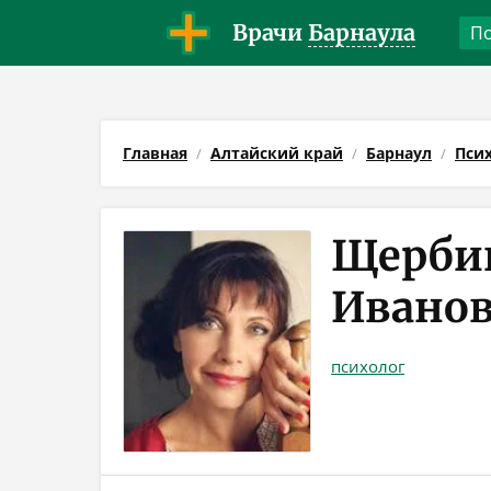
Врачи
Барнаула
Главная
Алтайский край
Барнаул
Пси
Щерби
Ивано
психолог