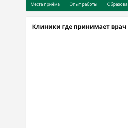
Места приёма
Опыт работы
Образова
Клиники где принимает врач