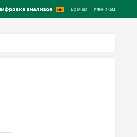
Версия для слабовидящих
ифровка анализов
Врачам
Клиникам
ИИ