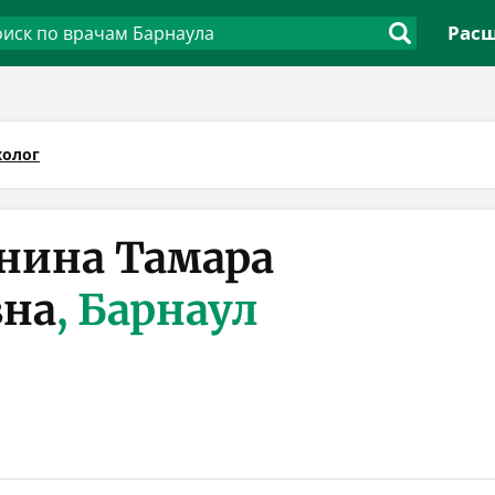
Расш
холог
нина Тамара
вна
, Барнаул