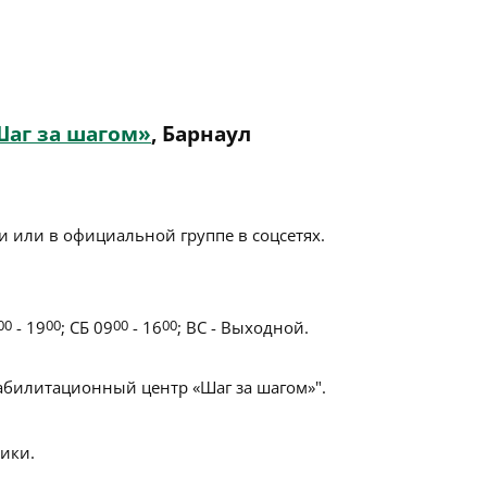
аг за шагом»
, Барнаул
 или в официальной группе в соцсетях.
00
- 19
00
; СБ 09
00
- 16
00
; ВС - Выходной.
билитационный центр «Шаг за шагом»".
ики.