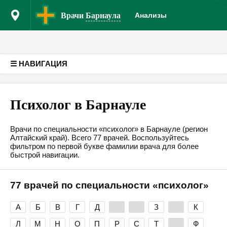
Врачам
Кл
Версия для слабовидящих
Врачи
Барнаула
Анализы
☰ НАВИГАЦИЯ
Психолог в Барнауле
Врачи по специальности «психолог» в Барнауле (регион
Алтайский край). Всего 77 врачей. Воспользуйтесь
фильтром по первой букве фамилии врача для более
быстрой навигации.
77 врачей по специальности «психолог»
А
Б
В
Г
Д
Е
Ж
З
И
К
Л
М
Н
О
П
Р
С
Т
У
Ф