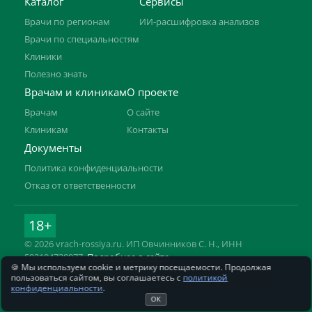
Каталог
Сервисы
Врачи по регионам
ИИ-расшифровка анализов
Врачи по специальностям
Клиники
Полезно знать
Врачам и клиникам
О проекте
Врачам
О сайте
Клиникам
Контакты
Документы
Политика конфиденциальности
Отказ от ответственности
18+
© 2026 vrach-rossiya.ru. ИП Овчинников С. Н., ИНН
592104728977.
Подробнее о сайте
🍪 Мы используем cookie и метрику посещаемости. Продолжая
Информация на сайте не заменяет приём врача. Имеются
пользоваться сайтом, вы соглашаетесь с
политикой
противопоказания, необходима консультация специалиста.
конфиденциальности
.
ОК