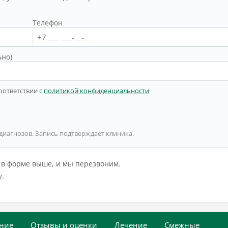
Телефон
ьно)
оответствии с
политикой конфиденциальности
 диагнозов. Запись подтверждает клиника.
й в форме выше, и мы перезвоним.
у.
ние
Отзывы и оценки
Лечение
Смежные