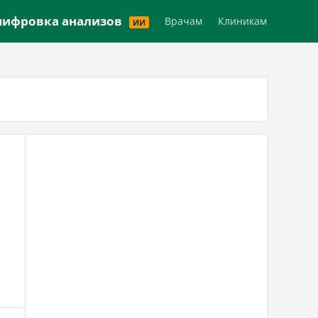
Версия для слабовидящих
ифровка анализов
Врачам
Клиникам
ИИ