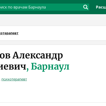
Расш
хотерапевт
ов Александр
иевич
, Барнаул
,
психотерапевт