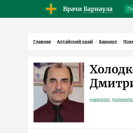
Врачи
Барнаула
Главная
Алтайский край
Барнаул
Пси
Холодк
Дмитр
нарколог
,
психиатр