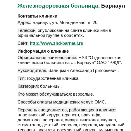
Железнодорожная больница
, Барнаул
Контакты клиники
Адрес:
Барнаул
,
ул. Молодежная, д. 20
.
Телефон:
опубликован на сайте клиники или в
официальной группе в соцсетях.
Сайт:
http://www.zhd-barnaul.ru
Информация о клинике
Официальное наименование:
НУЗ "Отделенческая
клиническая больница на ст. Барнаул" ОАО "РЖД".
Руководитель:
Зальцман Александр Григорьевич.
Тип:
государственная клиника.
Категория:
больницы.
Кто может обслуживаться:
взрослые.
Способы оплаты медицинских услуг:
ОМС.
Перечень специалистов, работающих в клинике:
пластический хирург, терапевт, врач лфк,
дерматолог, венеролог, хирург, гинеколог, акушер,
стоматолог, детский невролог, невролог, мануальный
терапевт, врач узи, сосудистый хирург, пульмонолог,