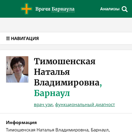
Версия для слабовидящих
Врачи
Барнаула
Анализы
☰ НАВИГАЦИЯ
Тимошенская
Наталья
Владимировна
,
Барнаул
врач узи
,
функциональный диагност
Информация
Тимошенская Наталья Владимировна, Барнаул,