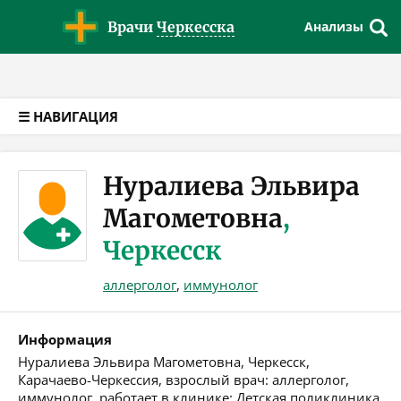
Версия для слабовидящих
Врачи
Черкесска
Анализы
☰ НАВИГАЦИЯ
Нуралиева Эльвира
Магометовна
,
Черкесск
аллерголог
,
иммунолог
Информация
Нуралиева Эльвира Магометовна, Черкесск,
Карачаево-Черкессия, взрослый врач: аллерголог,
иммунолог, работает в клинике: Детская поликлиника.