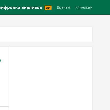
Версия для слабовидящих
ифровка анализов
Врачам
Клиникам
ИИ
,