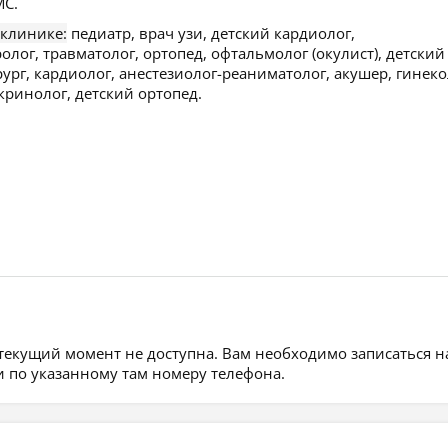
С.
 клинике:
педиатр, врач узи, детский кардиолог,
лог, травматолог, ортопед, офтальмолог (окулист), детский
рург, кардиолог, анестезиолог-реаниматолог, акушер, гинеко
кринолог, детский ортопед.
 текущий момент не доступна. Вам необходимо записаться н
 по указанному там номеру телефона.