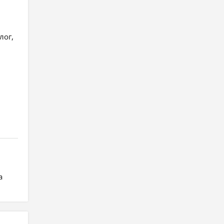
лог,
а