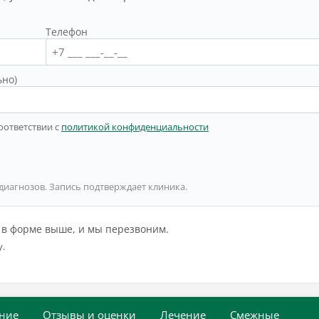
Телефон
ьно)
оответствии с
политикой конфиденциальности
 диагнозов. Запись подтверждает клиника.
й в форме выше, и мы перезвоним.
у.
ние
Отзывы и оценки
Лечение
Смежные