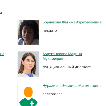
ка
Борлакова Фатима Азрет-алиевна
педиатр
вна
Агаржанокова Мадина
Мухамедовна
функциональный диагност
Нуралиева Эльвира Магометовна
аллерголог