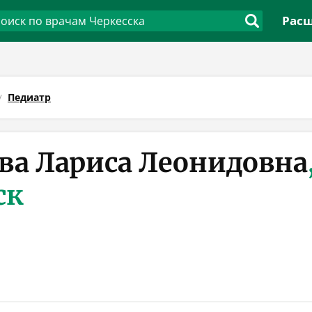
Расш
Педиатр
ва Лариса Леонидовна
ск