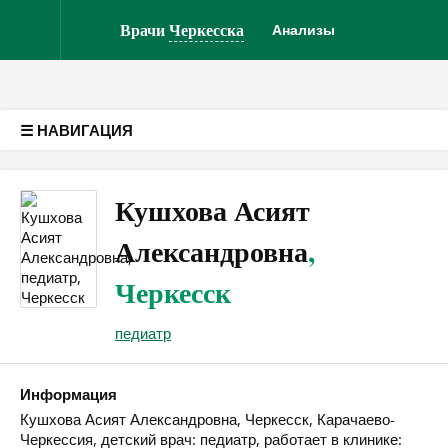
Врачам
Кл
Версия для слабовидящих
Врачи
Черкесска
Анализы
☰ НАВИГАЦИЯ
Кушхова Асият
Александровна
,
Черкесск
педиатр
Информация
Кушхова Асият Александровна, Черкесск, Карачаево-
Черкессия, детский врач: педиатр, работает в клинике: