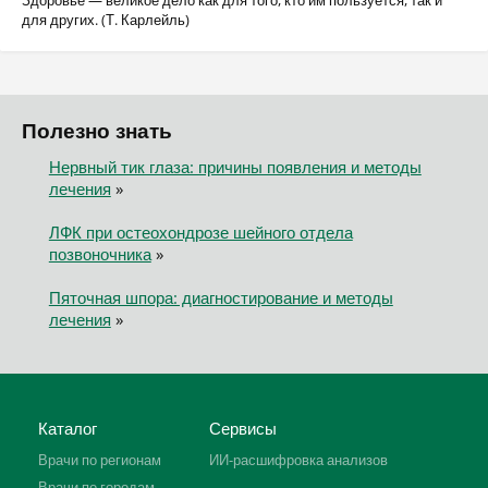
Здоровье — великое дело как для того, кто им пользуется, так и
для других. (Т. Карлейль)
Полезно знать
Нервный тик глаза: причины появления и методы
лечения
»
ЛФК при остеохондрозе шейного отдела
позвоночника
»
Пяточная шпора: диагностирование и методы
лечения
»
Каталог
Сервисы
Врачи по регионам
ИИ-расшифровка анализов
Врачи по городам