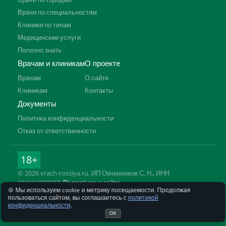
Врачи по специальностям
Клиники по типам
Медицинские услуги
Полезно знать
Врачам и клиникам
О проекте
Врачам
О сайте
Клиникам
Контакты
Документы
Политика конфиденциальности
Отказ от ответственности
18+
© 2026 vrach-rossiya.ru. ИП Овчинников С. Н., ИНН
592104728977.
Подробнее о сайте
🍪 Мы используем cookie и метрику посещаемости. Продолжая
Информация на сайте не заменяет приём врача. Имеются
пользоваться сайтом, вы соглашаетесь с
политикой
противопоказания, необходима консультация специалиста.
конфиденциальности
.
ОК