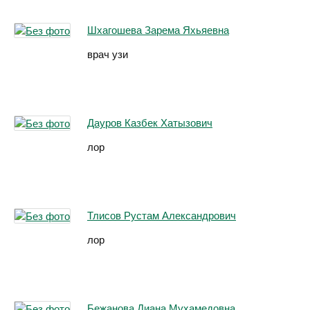
Шхагошева Зарема Яхьяевна
врач узи
Дауров Казбек Хатызович
лор
Тлисов Рустам Александрович
лор
Бежанова Диана Мухамедовна