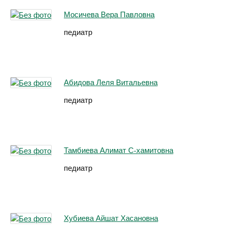
Мосичева Вера Павловна
педиатр
Абидова Леля Витальевна
педиатр
Тамбиева Алимат С-хамитовна
педиатр
Хубиева Айшат Хасановна