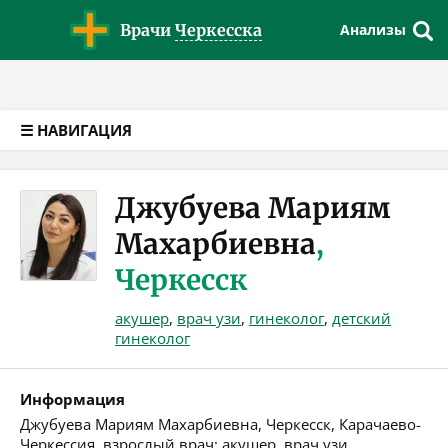
Версия для слабовидящих
Врачи
Черкесска
Анализы
☰ НАВИГАЦИЯ
Джубуева Мариям
Махарбиевна
,
Черкесск
акушер
,
врач узи
,
гинеколог
,
детский
гинеколог
Информация
Джубуева Мариям Махарбиевна, Черкесск, Карачаево-
Черкессия, взрослый врач: акушер, врач узи,