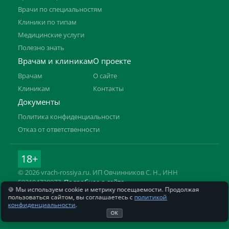
Врачи по специальностям
Клиники по типам
Медицинские услуги
Полезно знать
Врачам и клиникам
О проекте
Врачам
О сайте
Клиникам
Контакты
Документы
Политика конфиденциальности
Отказ от ответственности
18+
© 2026 vrach-rossiya.ru. ИП Овчинников С. Н., ИНН
592104728977.
Подробнее о сайте
🍪 Мы используем cookie и метрику посещаемости. Продолжая
Информация на сайте не заменяет приём врача. Имеются
пользоваться сайтом, вы соглашаетесь с
политикой
противопоказания, необходима консультация специалиста.
конфиденциальности
.
ОК