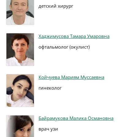
детский хирург
Хаджимусова Тамара Умаровна
офтальмолог (окулист)
Койчуева Мариям Муссаевна
гинеколог
Байрамукова Малика Османовна
врач узи