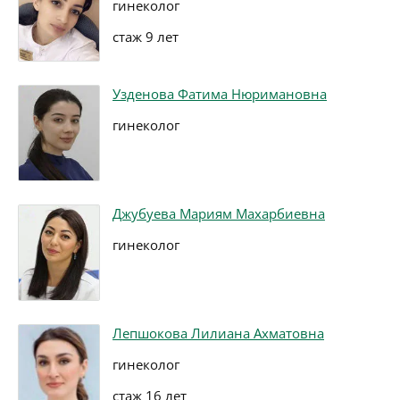
гинеколог
стаж 9 лет
Узденова Фатима Нюримановна
гинеколог
Джубуева Мариям Махарбиевна
гинеколог
Лепшокова Лилиана Ахматовна
гинеколог
стаж 16 лет