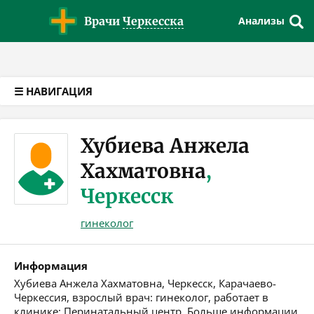
Версия для слабовидящих
Врачи
Черкесска
Анализы
☰ НАВИГАЦИЯ
Хубиева Анжела
Хахматовна
,
Черкесск
гинеколог
Информация
Хубиева Анжела Хахматовна, Черкесск, Карачаево-
Черкессия, взрослый врач: гинеколог, работает в
клинике: Перинатальный центр. Больше информации