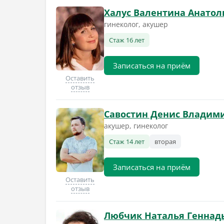
Халус Валентина Анатол
гинеколог, акушер
Стаж 16 лет
Записаться на приём
Оставить
отзыв
Савостин Денис Владим
акушер, гинеколог
Стаж 14 лет
вторая
Записаться на приём
Оставить
отзыв
Любчик Наталья Геннад