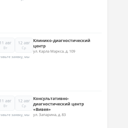
Клинико-диагностический
11 авг
12 авг
центр
Вт
Ср
ул. Карла Маркса, д. 109
авьте заявку, мы
Консультативно-
11 авг
12 авг
диагностический центр
Вт
Ср
«Вивея»
ул. Запарина, д. 83
авьте заявку, мы