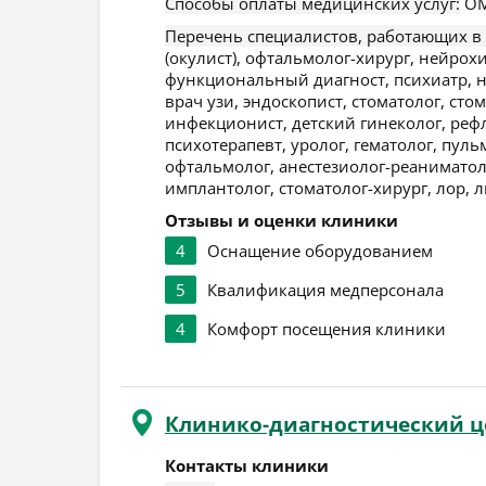
Способы оплаты медицинских услуг:
ОМ
Перечень специалистов, работающих в
(окулист), офтальмолог-хирург, нейрохи
функциональный диагност, психиатр, на
врач узи, эндоскопист, стоматолог, сто
инфекционист, детский гинеколог, рефл
психотерапевт, уролог, гематолог, пул
офтальмолог, анестезиолог-реаниматол
имплантолог, стоматолог-хирург, лор, л
Отзывы и оценки клиники
4
Оснащение оборудованием
5
Квалификация медперсонала
4
Комфорт посещения клиники
Клинико-диагностический ц
Контакты клиники