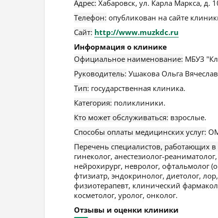
Адрес:
Хабаровск
,
ул. Карла Маркса, д. 
Телефон:
опубликован на сайте клиники
Сайт:
http://www.muzkdc.ru
Информация о клинике
Официальное наименование:
МБУЗ "Кл
Руководитель:
Ушакова Ольга Вячеслав
Тип:
государственная клиника.
Категория:
поликлиники.
Кто может обслуживаться:
взрослые.
Способы оплаты медицинских услуг:
ОМ
Перечень специалистов, работающих в
гинеколог, анестезиолог-реаниматолог
нейрохирург, невролог, офтальмолог (о
фтизиатр, эндокринолог, диетолог, лор
физиотерапевт, клинический фармаколо
косметолог, уролог, онколог.
Отзывы и оценки клиники