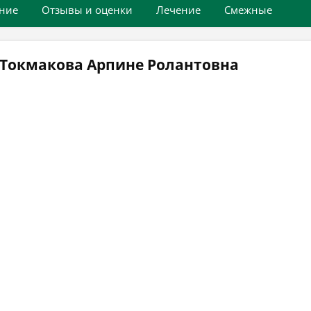
ние
Отзывы и оценки
Лечение
Смежные
 Токмакова Арпине Ролантовна