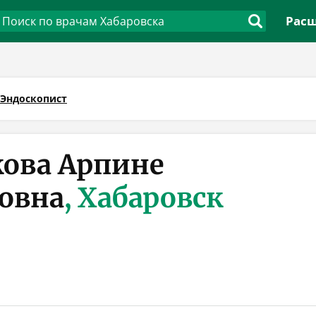
Расш
Эндоскопист
ова Арпине
овна
, Хабаровск