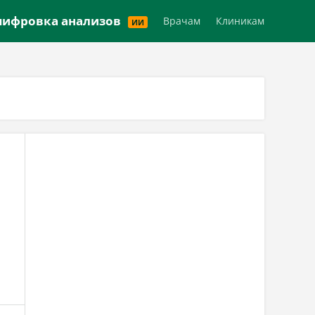
Версия для слабовидящих
ифровка анализов
Врачам
Клиникам
ИИ