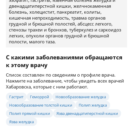
эзофагит, гастриты, язвенная болезнь желудка и
двенадцатиперстной кишки, желчнокаменная
болезнь, холецистит, панкреатит, колиты,
кишечная непроходимость, травма органов
грудной и брюшной полостей, абсцесс легкого,
стенозы трахеи и бронхов, туберкулез и саркоидоз
легких, опухоли органов грудной и брюшной
полости, малого таза.
С какими заболеваниями обращаются
к этому врачу
Список составлен по сведениям о профиле врача.
Нажмите на заболевание, чтобы увидеть всех врачей
Хабаровска, которые с ним работают.
Гастрит
Геморрой
Новообразование желудка
Новообразование толстой кишки
Полип желудка
Полип прямой кишки
Язва двенадцатиперстной кишки
Язва желудка