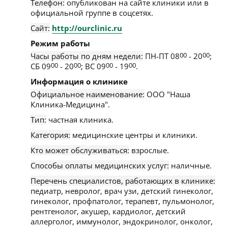
Телефон:
опубликован на сайте клиники или в
официальной группе в соцсетях.
Сайт:
http://ourclinic.ru
Режим работы
Часы работы по дням недели:
ПН-ПТ 08
00
- 20
00
;
СБ 09
00
- 20
00
; ВС 09
00
- 19
00
.
Информация о клинике
Официальное наименование:
ООО "Наша
Клиника-Медицина".
Тип:
частная клиника.
Категория:
медицинские центры и клиники.
Кто может обслуживаться:
взрослые.
Способы оплаты медицинских услуг:
наличные.
Перечень специалистов, работающих в клинике:
педиатр, невролог, врач узи, детский гинеколог,
гинеколог, профпатолог, терапевт, пульмонолог,
рентгенолог, акушер, кардиолог, детский
аллерголог, иммунолог, эндокринолог, онколог,