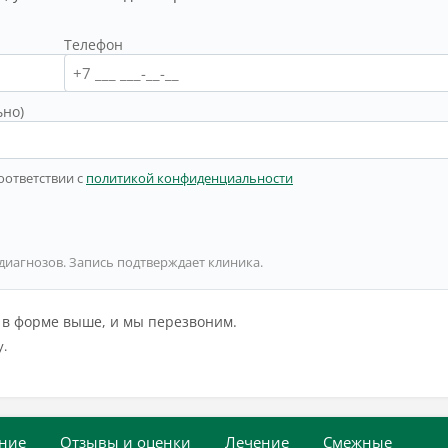
Телефон
ьно)
оответствии с
политикой конфиденциальности
 диагнозов. Запись подтверждает клиника.
й в форме выше, и мы перезвоним.
у.
ние
Отзывы и оценки
Лечение
Смежные