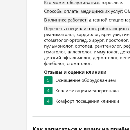
Кто может обслуживаться:
взрослые.
Способы оплаты медицинских услуг:
ОМ
В клинике работает:
дневной стационар
Перечень специалистов, работающих в
реаниматолог, кардиолог, врач узи, ги
стоматолог-ортопед, хирург, проктолог
пульмонолог, ортопед, рентгенолог, ре
гематолог, аллерголог, иммунолог, детс
детский офтальмолог, дерматолог, вене
флеболог, стоматолог.
Отзывы и оценки клиники
5
Оснащение оборудованием
4
Квалификация медперсонала
4
Комфорт посещения клиники
Как записаться к врачу на приём