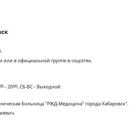
вск
9
.
 или в официальной группе в соцсетях.
00
- 20
00
; СБ-ВС - Выходной.
ническая больница "РЖД-Медицина" города Хабаровск".
иевич.