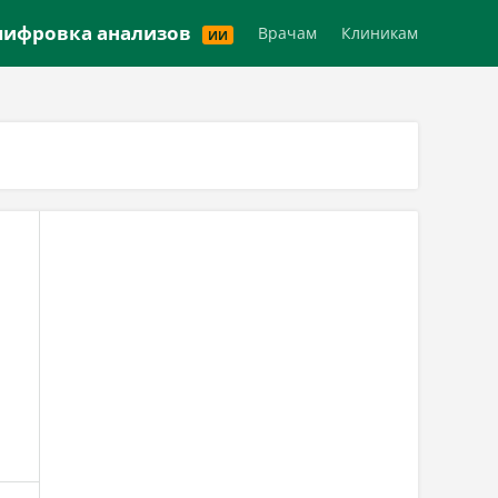
Версия для слабовидящих
ифровка анализов
Врачам
Клиникам
ИИ