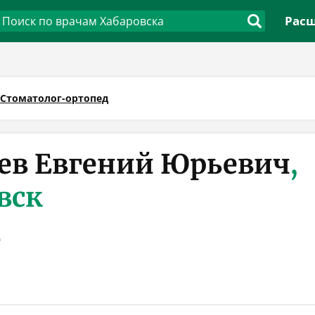
Расш
Стоматолог-ортопед
ев Евгений Юрьевич
,
вск
д