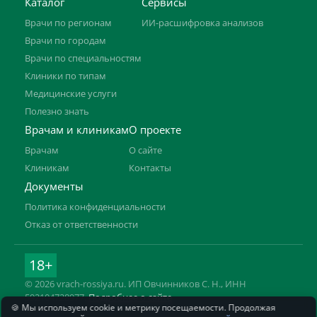
Каталог
Сервисы
Врачи по регионам
ИИ-расшифровка анализов
Врачи по городам
Врачи по специальностям
Клиники по типам
Медицинские услуги
Полезно знать
Врачам и клиникам
О проекте
Врачам
О сайте
Клиникам
Контакты
Документы
Политика конфиденциальности
Отказ от ответственности
18+
© 2026 vrach-rossiya.ru. ИП Овчинников С. Н., ИНН
592104728977.
Подробнее о сайте
🍪 Мы используем cookie и метрику посещаемости. Продолжая
Информация на сайте не заменяет приём врача. Имеются