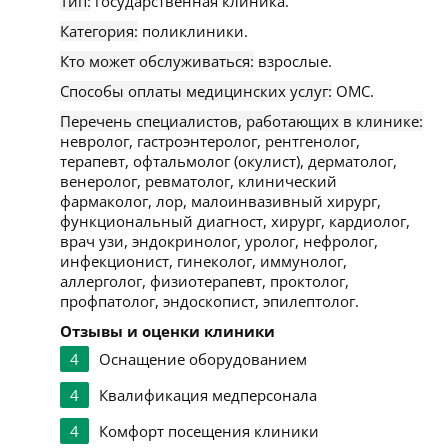
Тип:
государственная клиника.
Категория:
поликлиники.
Кто может обслуживаться:
взрослые.
Способы оплаты медицинских услуг:
ОМС.
Перечень специалистов, работающих в клинике:
невролог, гастроэнтеролог, рентгенолог,
терапевт, офтальмолог (окулист), дерматолог,
венеролог, ревматолог, клинический
фармаколог, лор, малоинвазивный хирург,
функциональный диагност, хирург, кардиолог,
врач узи, эндокринолог, уролог, нефролог,
инфекционист, гинеколог, иммунолог,
аллерголог, физиотерапевт, проктолог,
профпатолог, эндоскопист, эпилептолог.
Отзывы и оценки клиники
4
Оснащение оборудованием
4
Квалификация медперсонала
4
Комфорт посещения клиники