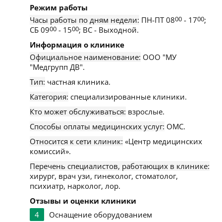
Режим работы
Часы работы по дням недели:
ПН-ПТ 08
00
- 17
00
;
СБ 09
00
- 15
00
; ВС - Выходной.
Информация о клинике
Официальное наименование:
ООО "МУ
"Медгрупп ДВ".
Тип:
частная клиника.
Категория:
специализированные клиники.
Кто может обслуживаться:
взрослые.
Способы оплаты медицинских услуг:
ОМС.
Относится к сети клиник:
«Центр медицинских
комиссий».
Перечень специалистов, работающих в клинике:
хирург, врач узи, гинеколог, стоматолог,
психиатр, нарколог, лор.
Отзывы и оценки клиники
4
Оснащение оборудованием