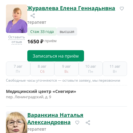
Журавлева Елена Геннадьнвна
терапевт
Стаж 33 года
высшая
Оставить
1650 ₽
приём
отзыв
Записаться на приём
7 авг
8 авг
9 авг
10 авг
11 авг
Пт
Сб
Вс
Пн
Вт
Свободные часы уточняются — оставьте заявку, мы перезвоним
Медицинский центр «Снегири»
пер. Ленинградский, д. 9
Варанкина Наталья
Александровна
терапевт