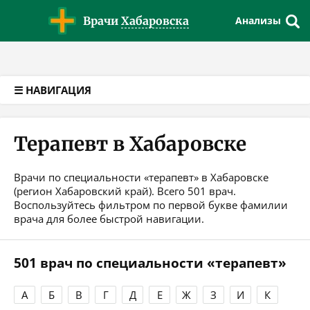
Версия для слабовидящих
Врачи
Хабаровска
Анализы
☰ НАВИГАЦИЯ
Терапевт в Хабаровске
Врачи по специальности «терапевт» в Хабаровске
(регион Хабаровский край). Всего 501 врач.
Воспользуйтесь фильтром по первой букве фамилии
врача для более быстрой навигации.
501 врач по специальности «терапевт»
А
Б
В
Г
Д
Е
Ж
З
И
К