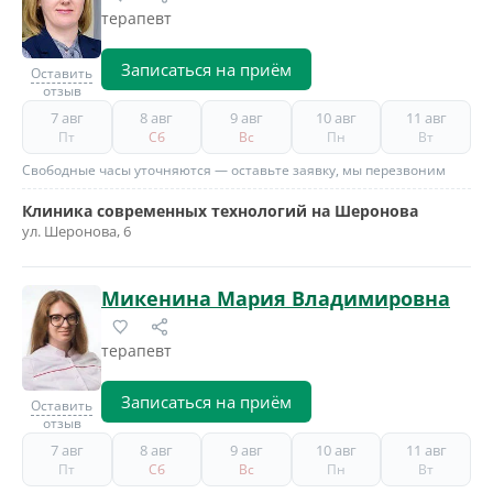
терапевт
Записаться на приём
Оставить
отзыв
7 авг
8 авг
9 авг
10 авг
11 авг
Пт
Сб
Вс
Пн
Вт
Свободные часы уточняются — оставьте заявку, мы перезвоним
Клиника современных технологий на Шеронова
ул. Шеронова, 6
Микенина Мария Владимировна
терапевт
Записаться на приём
Оставить
отзыв
7 авг
8 авг
9 авг
10 авг
11 авг
Пт
Сб
Вс
Пн
Вт