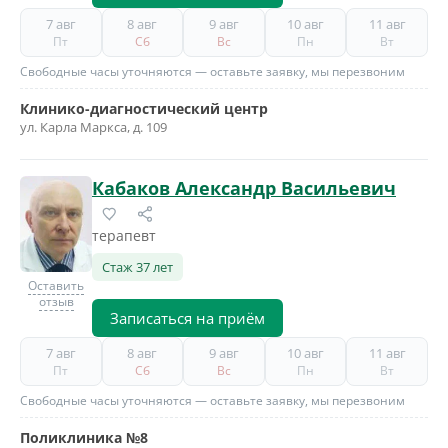
7 авг
8 авг
9 авг
10 авг
11 авг
Пт
Сб
Вс
Пн
Вт
Свободные часы уточняются — оставьте заявку, мы перезвоним
Клинико-диагностический центр
ул. Карла Маркса, д. 109
Кабаков Александр Васильевич
терапевт
Стаж 37 лет
Оставить
отзыв
Записаться на приём
7 авг
8 авг
9 авг
10 авг
11 авг
Пт
Сб
Вс
Пн
Вт
Свободные часы уточняются — оставьте заявку, мы перезвоним
Поликлиника №8