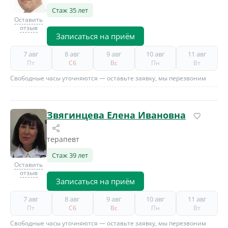
Стаж 35 лет
Оставить
отзыв
Записаться на приём
7 авг
8 авг
9 авг
10 авг
11 авг
Пт
Сб
Вс
Пн
Вт
Свободные часы уточняются — оставьте заявку, мы перезвоним
Звягинцева Елена Ивановна
терапевт
Стаж 39 лет
Оставить
отзыв
Записаться на приём
7 авг
8 авг
9 авг
10 авг
11 авг
Пт
Сб
Вс
Пн
Вт
Свободные часы уточняются — оставьте заявку, мы перезвоним