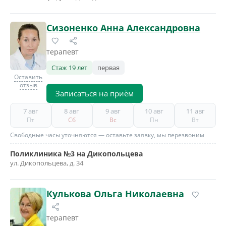
Сизоненко Анна Александровна
терапевт
Стаж 19 лет
первая
Оставить
отзыв
Записаться на приём
7 авг
8 авг
9 авг
10 авг
11 авг
Пт
Сб
Вс
Пн
Вт
Свободные часы уточняются — оставьте заявку, мы перезвоним
Поликлиника №3 на Дикопольцева
ул. Дикопольцева, д. 34
Кулькова Ольга Николаевна
терапевт