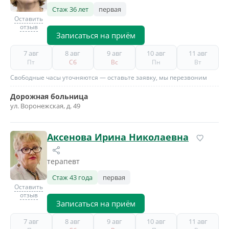
Стаж 36 лет
первая
Оставить
отзыв
Записаться на приём
7 авг
8 авг
9 авг
10 авг
11 авг
Пт
Сб
Вс
Пн
Вт
Свободные часы уточняются — оставьте заявку, мы перезвоним
Дорожная больница
ул. Воронежская, д. 49
Аксенова Ирина Николаевна
терапевт
Стаж 43 года
первая
Оставить
отзыв
Записаться на приём
7 авг
8 авг
9 авг
10 авг
11 авг