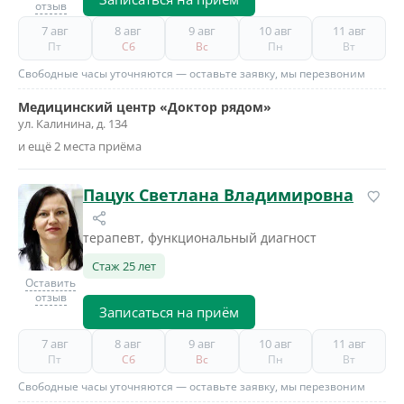
отзыв
7 авг
8 авг
9 авг
10 авг
11 авг
Пт
Сб
Вс
Пн
Вт
Свободные часы уточняются — оставьте заявку, мы перезвоним
Медицинский центр «Доктор рядом»
ул. Калинина, д. 134
и ещё 2 места приёма
Пацук Светлана Владимировна
терапевт, функциональный диагност
Стаж 25 лет
Оставить
отзыв
Записаться на приём
7 авг
8 авг
9 авг
10 авг
11 авг
Пт
Сб
Вс
Пн
Вт
Свободные часы уточняются — оставьте заявку, мы перезвоним