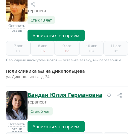
терапевт
Стаж 13 лет
Оставить
отзыв
Записаться на приём
7 авг
8 авг
9 авг
10 авг
11 авг
Пт
Сб
Вс
Пн
Вт
Свободные часы уточняются — оставьте заявку, мы перезвоним
Поликлиника №3 на Дикопольцева
ул. Дикопольцева, д. 34
Вандан Юлия Германовна
терапевт
Стаж 5 лет
Оставить
Записаться на приём
отзыв