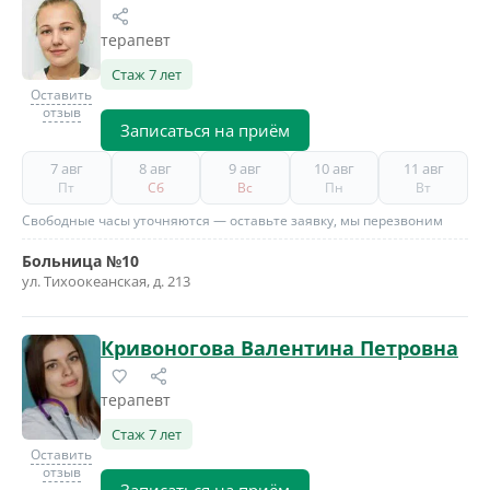
терапевт
Стаж 7 лет
Оставить
отзыв
Записаться на приём
7 авг
8 авг
9 авг
10 авг
11 авг
Пт
Сб
Вс
Пн
Вт
Свободные часы уточняются — оставьте заявку, мы перезвоним
Больница №10
ул. Тихоокеанская, д. 213
Кривоногова Валентина Петровна
терапевт
Стаж 7 лет
Оставить
отзыв