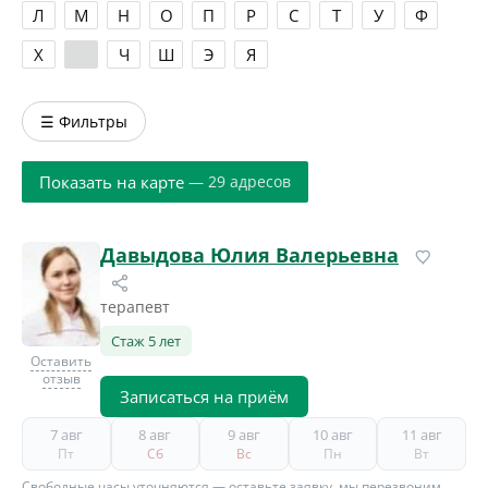
Л
М
Н
О
П
Р
С
Т
У
Ф
Х
Ц
Ч
Ш
Э
Я
☰ Фильтры
Показать на карте
— 29 адресов
Давыдова Юлия Валерьевна
терапевт
Стаж 5 лет
Оставить
отзыв
Записаться на приём
7 авг
8 авг
9 авг
10 авг
11 авг
Пт
Сб
Вс
Пн
Вт
Свободные часы уточняются — оставьте заявку, мы перезвоним