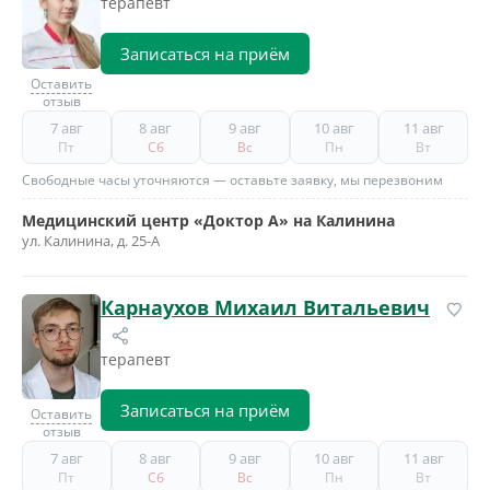
терапевт
Записаться на приём
Оставить
отзыв
7 авг
8 авг
9 авг
10 авг
11 авг
Пт
Сб
Вс
Пн
Вт
Свободные часы уточняются — оставьте заявку, мы перезвоним
Медицинский центр «Доктор А» на Калинина
ул. Калинина, д. 25-А
Карнаухов Михаил Витальевич
терапевт
Записаться на приём
Оставить
отзыв
7 авг
8 авг
9 авг
10 авг
11 авг
Пт
Сб
Вс
Пн
Вт