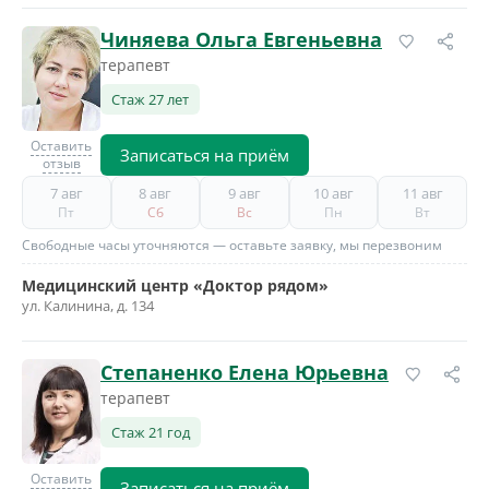
Чиняева Ольга Евгеньевна
терапевт
Стаж 27 лет
Оставить
Записаться на приём
отзыв
7 авг
8 авг
9 авг
10 авг
11 авг
Пт
Сб
Вс
Пн
Вт
Свободные часы уточняются — оставьте заявку, мы перезвоним
Медицинский центр «Доктор рядом»
ул. Калинина, д. 134
Степаненко Елена Юрьевна
терапевт
Стаж 21 год
Оставить
Записаться на приём