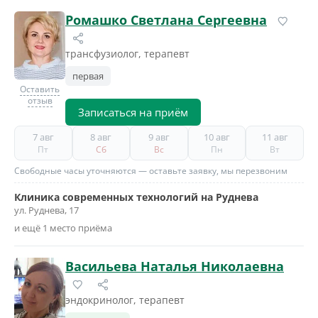
Ромашко Светлана Сергеевна
трансфузиолог, терапевт
первая
Оставить
отзыв
Записаться на приём
7 авг
8 авг
9 авг
10 авг
11 авг
Пт
Сб
Вс
Пн
Вт
Свободные часы уточняются — оставьте заявку, мы перезвоним
Клиника современных технологий на Руднева
ул. Руднева, 17
и ещё 1 место приёма
Васильева Наталья Николаевна
эндокринолог, терапевт