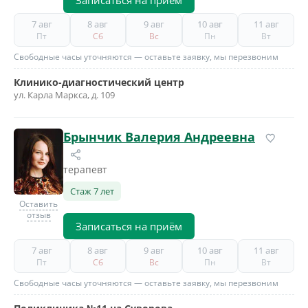
Записаться на приём
7 авг
8 авг
9 авг
10 авг
11 авг
Пт
Сб
Вс
Пн
Вт
Свободные часы уточняются — оставьте заявку, мы перезвоним
Клинико-диагностический центр
ул. Карла Маркса, д. 109
Брынчик Валерия Андреевна
терапевт
Стаж 7 лет
Оставить
отзыв
Записаться на приём
7 авг
8 авг
9 авг
10 авг
11 авг
Пт
Сб
Вс
Пн
Вт
Свободные часы уточняются — оставьте заявку, мы перезвоним