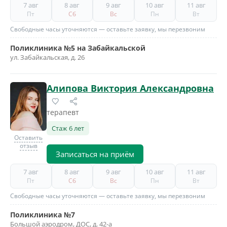
7 авг
8 авг
9 авг
10 авг
11 авг
Пт
Сб
Вс
Пн
Вт
Свободные часы уточняются — оставьте заявку, мы перезвоним
Поликлиника №5 на Забайкальской
ул. Забайкальская, д. 26
Алипова Виктория Александровна
терапевт
Стаж 6 лет
Оставить
отзыв
Записаться на приём
7 авг
8 авг
9 авг
10 авг
11 авг
Пт
Сб
Вс
Пн
Вт
Свободные часы уточняются — оставьте заявку, мы перезвоним
Поликлиника №7
Большой аэродром, ДОС, д. 42-а