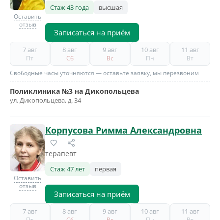
Стаж 43 года
высшая
Оставить
отзыв
Записаться на приём
7 авг
8 авг
9 авг
10 авг
11 авг
Пт
Сб
Вс
Пн
Вт
Свободные часы уточняются — оставьте заявку, мы перезвоним
Поликлиника №3 на Дикопольцева
ул. Дикопольцева, д. 34
Корпусова Римма Александровна
терапевт
Стаж 47 лет
первая
Оставить
отзыв
Записаться на приём
7 авг
8 авг
9 авг
10 авг
11 авг
Пт
Сб
Вс
Пн
Вт