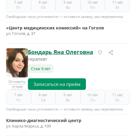
7 авг
8 авг
9 авг
10 авг
11 авг
Пт
Сб
Вс
Пн
Вт
Свободные часы уточняются — оставьте заявку, мы перезвоним
«Центр медицинских комиссий» на Гоголя
ул. Гоголя, д. 37
Бондарь Яна Олеговна
терапевт
Стаж 9 лет
Оставить
Записаться на приём
отзыв
7 авг
8 авг
9 авг
10 авг
11 авг
Пт
Сб
Вс
Пн
Вт
Свободные часы уточняются — оставьте заявку, мы перезвоним
Клинико-диагностический центр
ул. Карла Маркса, д. 109