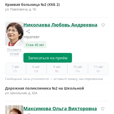
Краевая больница №2 (ККБ 2)
ул. Павловича, д. 1Б
Николаева Любовь Андреевна
терапевт
Стаж 45 лет
Оставить
отзыв
Записаться на приём
7 авг
8 авг
9 авг
10 авг
11 авг
Пт
Сб
Вс
Пн
Вт
Свободные часы уточняются — оставьте заявку, мы перезвоним
Дорожная поликлиника №2 на Школьной
ул. Школьная, д. 32А
Максимова Ольга Викторовна