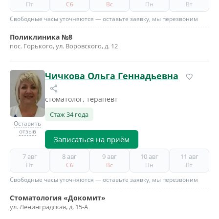
Пт
Сб
Вс
Пн
Вт
Свободные часы уточняются — оставьте заявку, мы перезвоним
Поликлиника №8
пос. Горького, ул. Воровского, д. 12
Чичкова Ольга Геннадьевна
стоматолог, терапевт
Стаж 34 года
Оставить
отзыв
Записаться на приём
7 авг
8 авг
9 авг
10 авг
11 авг
Пт
Сб
Вс
Пн
Вт
Свободные часы уточняются — оставьте заявку, мы перезвоним
Стоматология «Докомит»
ул. Ленинградская, д. 15-А