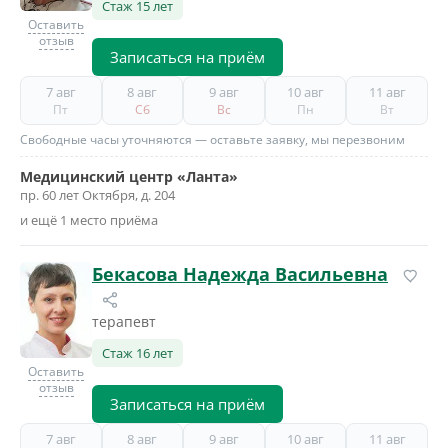
Стаж 15 лет
Оставить
отзыв
Записаться на приём
7 авг
8 авг
9 авг
10 авг
11 авг
Пт
Сб
Вс
Пн
Вт
Свободные часы уточняются — оставьте заявку, мы перезвоним
Медицинский центр «Ланта»
пр. 60 лет Октября, д. 204
и ещё 1 место приёма
Бекасова Надежда Васильевна
терапевт
Стаж 16 лет
Оставить
отзыв
Записаться на приём
7 авг
8 авг
9 авг
10 авг
11 авг