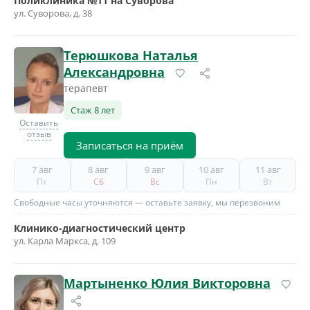
Поликлиника №11 на Суворова
ул. Суворова, д. 38
Терюшкова Наталья
Александровна
терапевт
Стаж 8 лет
Оставить
отзыв
Записаться на приём
7 авг
8 авг
9 авг
10 авг
11 авг
Пт
Сб
Вс
Пн
Вт
Свободные часы уточняются — оставьте заявку, мы перезвоним
Клинико-диагностический центр
ул. Карла Маркса, д. 109
Мартыненко Юлия Викторовна