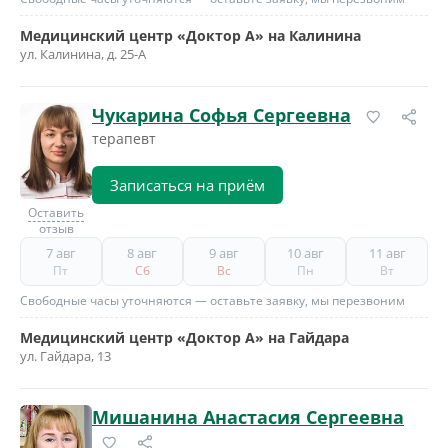
Медицинский центр «Доктор А» на Калинина
ул. Калинина, д. 25-А
Чукарина Софья Сергеевна
терапевт
Записаться на приём
Оставить
отзыв
7 авг
8 авг
9 авг
10 авг
11 авг
Пт
Сб
Вс
Пн
Вт
Свободные часы уточняются — оставьте заявку, мы перезвоним
Медицинский центр «Доктор А» на Гайдара
ул. Гайдара, 13
Мишанина Анастасия Сергеевна