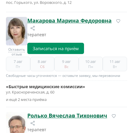
пос. Горького, ул. Воровского, д. 12
Макарова Марина Федоровна
терапевт
Записаться на приём
Оставить
отзыв
7 авг
8 авг
9 авг
10 авг
11 авг
Пт
Сб
Вс
Пн
Вт
Свободные часы уточняются — оставьте заявку, мы перезвоним
«Быстрые медицинские комиссии»
ул. Краснореченская, д. 60
и ещё 2 места приёма
Ролько Вячеслав Тихонович
терапевт