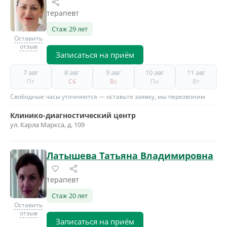
терапевт
Стаж 29 лет
Оставить
отзыв
Записаться на приём
7 авг
8 авг
9 авг
10 авг
11 авг
Пт
Сб
Вс
Пн
Вт
Свободные часы уточняются — оставьте заявку, мы перезвоним
Клинико-диагностический центр
ул. Карла Маркса, д. 109
Латышева Татьяна Владимировна
терапевт
Стаж 20 лет
Оставить
отзыв
Записаться на приём