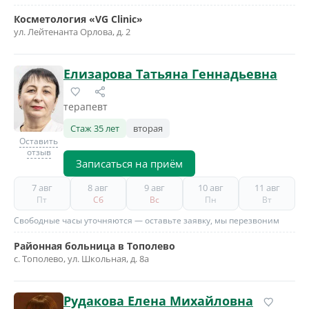
Косметология «VG Clinic»
ул. Лейтенанта Орлова, д. 2
Елизарова Татьяна Геннадьевна
терапевт
Стаж 35 лет
вторая
Оставить
отзыв
Записаться на приём
7 авг
8 авг
9 авг
10 авг
11 авг
Пт
Сб
Вс
Пн
Вт
Свободные часы уточняются — оставьте заявку, мы перезвоним
Районная больница в Тополево
с. Тополево, ул. Школьная, д. 8а
Рудакова Елена Михайловна