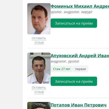
Фоминых Михаил Андре
уролог, андролог, хирург
Записаться на приём
Оставить
отзыв
Апуховский Андрей Ива
андролог, уролог
Стаж 27 лет
первая
Записаться на приём
Оставить
отзыв
Потапов Иван Петрович