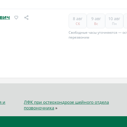
евич
8 авг
9 авг
10 авг
Сб
Вс
Пн
Свободные часы уточняются — ост
перезвоним
я и
ЛФК при остеохондрозе шейного отдела
позвоночника
»