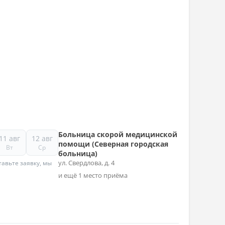
Больница скорой медицинской
11 авг
12 авг
помощи (Северная городская
Вт
Ср
больница)
ул. Свердлова, д. 4
авьте заявку, мы
и ещё 1 место приёма