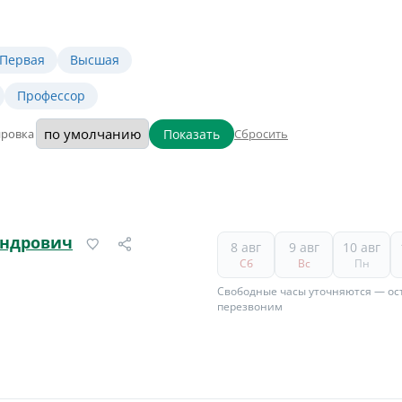
Первая
Высшая
Профессор
Показать
ировка
Сбросить
андрович
8 авг
9 авг
10 авг
Сб
Вс
Пн
Свободные часы уточняются — ост
перезвоним