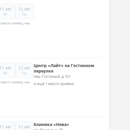
11 авг
12 авг
Вт
Ср
авьте заявку, мы
Центр «Лайт» на Гостинном
11 авг
12 авг
переулке
Вт
Ср
пер. Гостиный, д. 5/1
авьте заявку, мы
и ещё 1 место приёма
Клиника «Нева»
11 авг
12 авг
ул. Ленина, д. 73