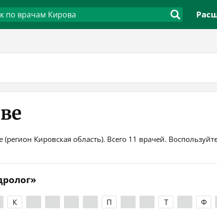
Расш
ове
 (регион Кировская область). Всего 11 врачей. Воспользуй
дролог»
К
Л
М
Н
О
П
Р
С
Т
У
Ф