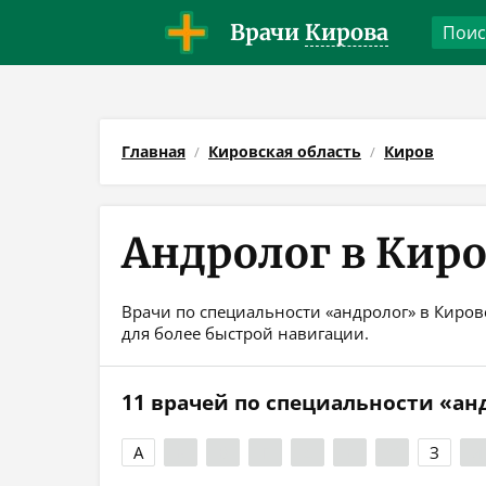
Врачи
Кирова
Главная
Кировская область
Киров
Андролог в Кир
Врачи по специальности «андролог» в Кирове
для более быстрой навигации.
11 врачей по специальности «ан
А
Б
В
Г
Д
Е
Ж
З
И