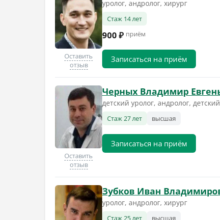
уролог, андролог, хирург
Стаж 14 лет
900 ₽
приём
Оставить
Записаться на приём
отзыв
Черных Владимир Евген
детский уролог, андролог, детски
Стаж 27 лет
высшая
Записаться на приём
Оставить
отзыв
Зубков Иван Владимиро
уролог, андролог, хирург
Стаж 25 лет
высшая