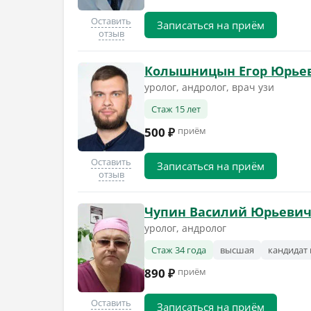
Оставить
Записаться на приём
отзыв
Колышницын Егор Юрье
уролог, андролог, врач узи
Стаж 15 лет
500 ₽
приём
Оставить
Записаться на приём
отзыв
Чупин Василий Юрьеви
уролог, андролог
Стаж 34 года
высшая
кандидат 
890 ₽
приём
Оставить
Записаться на приём