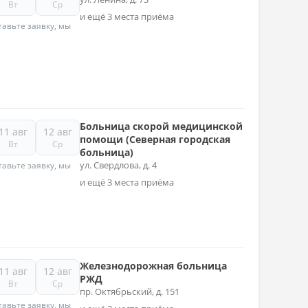
Вт
Ср
и ещё 3 места приёма
авьте заявку, мы
Больница скорой медицинской
11 авг
12 авг
помощи (Северная городская
Вт
Ср
больница)
ул. Свердлова, д. 4
авьте заявку, мы
и ещё 3 места приёма
Железнодорожная больница
11 авг
12 авг
РЖД
Вт
Ср
пр. Октябрьский, д. 151
авьте заявку, мы