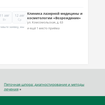
Клиника лазерной медицины и
11 авг
12 авг
косметологии «Возрождение»
Вт
Ср
ул. Комсомольская, д. 63
авьте заявку, мы
и ещё 1 место приёма
Пяточная шпора: диагностирование и методы
лечения
»