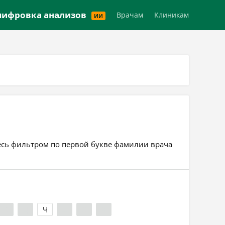
Версия для слабовидящих
ифровка анализов
Врачам
Клиникам
ИИ
тесь фильтром по первой букве фамилии врача
Х
Ц
Ч
Ш
Э
Я