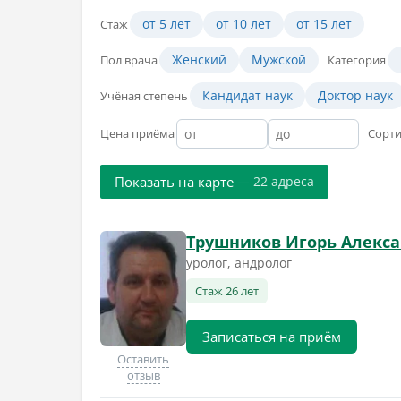
от 5 лет
от 10 лет
от 15 лет
Стаж
Женский
Мужской
Пол врача
Категория
Кандидат наук
Доктор наук
Учёная степень
Цена приёма
Сорт
Показать на карте
— 22 адреса
Трушников Игорь Алекс
уролог, андролог
Стаж 26 лет
Записаться на приём
Оставить
отзыв