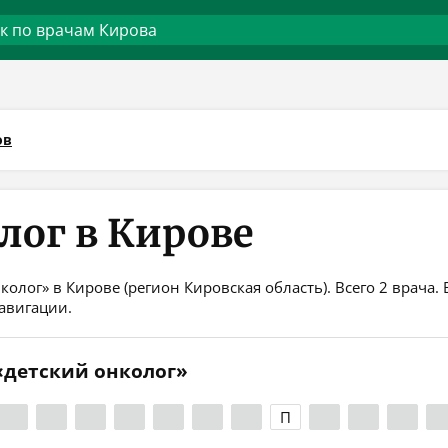
ов
лог в Кирове
колог» в Кирове (регион Кировская область). Всего 2 врача
авигации.
 «детский онколог»
З
И
К
Л
М
Н
О
П
Р
С
Т
У