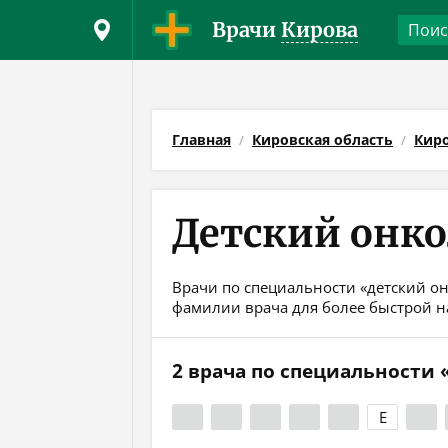
Врачи
Кирова
Главная
Кировская область
Кир
Детский онко
Врачи по специальности «детский он
фамилии врача для более быстрой н
2 врача по специальности
А
Б
В
Г
Д
Е
Ж