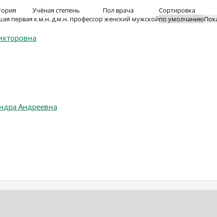
гория
Учёная степень
Пол врача
Сортировка
шая
первая
к.м.н.
д.м.н.
профессор
женский
мужской
Пок
икторовна
ндра Андреевна