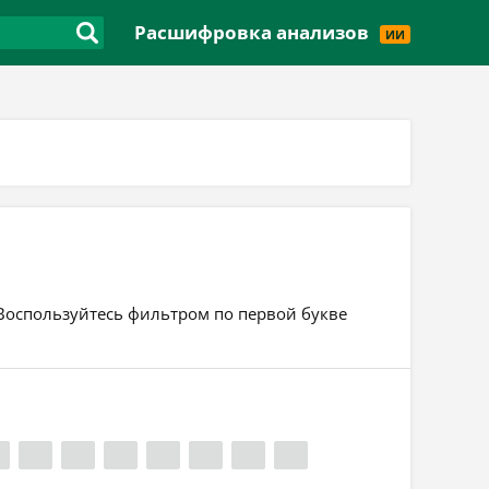
Версия для слабовидящих
Расшифровка анализов
ИИ
. Воспользуйтесь фильтром по первой букве
Ф
Х
Ц
Ч
Ш
Э
Я