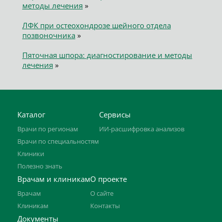
методы лечения
»
ЛФК при остеохондрозе шейного отдела
позвоночника
»
Пяточная шпора: диагностирование и методы
лечения
»
Каталог
Сервисы
Врачи по регионам
ИИ-расшифровка анализов
Врачи по специальностям
Клиники
Полезно знать
Врачам и клиникам
О проекте
Врачам
О сайте
Клиникам
Контакты
Документы