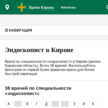
Врачам
Клин
Версия для слабовидящих
Врачи
Кирова
Анализы
☰ НАВИГАЦИЯ
Эндоскопист в Кирове
Врачи по специальности «эндоскопист» в Кирове (регион
Кировская область). Всего 38 врачей. Воспользуйтесь
фильтром по первой букве фамилии врача для более
быстрой навигации.
38 врачей по специальности
«эндоскопист»
А
Б
В
Г
Д
Е
Ж
З
И
К