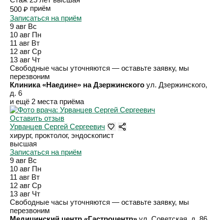
приём
500 ₽
Записаться на приём
9 авг
Вс
10 авг
Пн
11 авг
Вт
12 авг
Ср
13 авг
Чт
Свободные часы уточняются — оставьте заявку, мы
перезвоним
Клиника «Наедине» на Дзержинского
ул. Дзержинского,
д. 6
и ещё 2 места приёма
Оставить отзыв
Урванцев Сергей Сергеевич
хирург, проктолог, эндоскопист
высшая
Записаться на приём
9 авг
Вс
10 авг
Пн
11 авг
Вт
12 авг
Ср
13 авг
Чт
Свободные часы уточняются — оставьте заявку, мы
перезвоним
Медицинский центр «Гастроцентр»
ул. Советская, д. 86