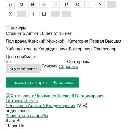
Л
М
Н
О
П
Р
С
Т
У
Ф
Х
Ц
Ч
Ш
Э
Я
☰ Фильтры
Стаж
от 5 лет
от 10 лет
от 15 лет
Пол врача
Женский
Мужской
Категория
Первая
Высшая
Учёная степень
Кандидат наук
Доктор наук
Профессор
Цена приёма
Сортировка
Показать
Сбросить
Показать на карте
— 40 адресов
Оставить отзыв
Чернышев Алексей Владимирович
эндоскопист
Записаться на приём
9 авг
Вс
10 авг
Пн