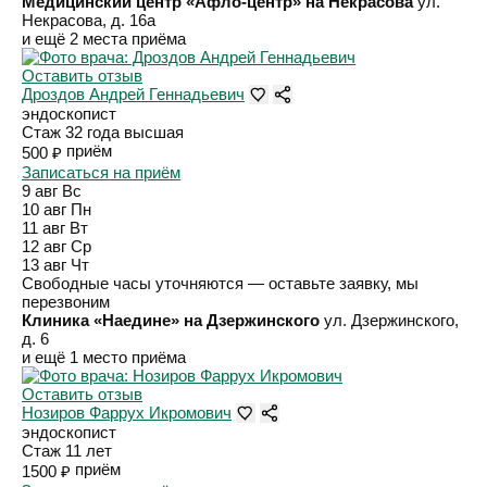
Медицинский центр «Афло-центр» на Некрасова
ул.
Некрасова, д. 16а
и ещё 2 места приёма
Оставить отзыв
Дроздов Андрей Геннадьевич
эндоскопист
Стаж 32 года
высшая
приём
500 ₽
Записаться на приём
9 авг
Вс
10 авг
Пн
11 авг
Вт
12 авг
Ср
13 авг
Чт
Свободные часы уточняются — оставьте заявку, мы
перезвоним
Клиника «Наедине» на Дзержинского
ул. Дзержинского,
д. 6
и ещё 1 место приёма
Оставить отзыв
Нозиров Фаррух Икромович
эндоскопист
Стаж 11 лет
приём
1500 ₽