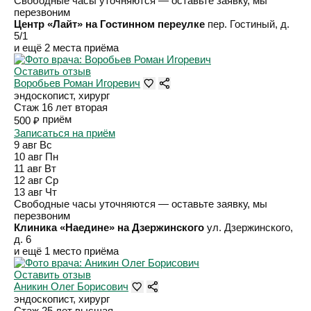
Свободные часы уточняются — оставьте заявку, мы
перезвоним
Центр «Лайт» на Гостинном переулке
пер. Гостиный, д.
5/1
и ещё 2 места приёма
Оставить отзыв
Воробьев Роман Игоревич
эндоскопист, хирург
Стаж 16 лет
вторая
приём
500 ₽
Записаться на приём
9 авг
Вс
10 авг
Пн
11 авг
Вт
12 авг
Ср
13 авг
Чт
Свободные часы уточняются — оставьте заявку, мы
перезвоним
Клиника «Наедине» на Дзержинского
ул. Дзержинского,
д. 6
и ещё 1 место приёма
Оставить отзыв
Аникин Олег Борисович
эндоскопист, хирург
Стаж 25 лет
высшая