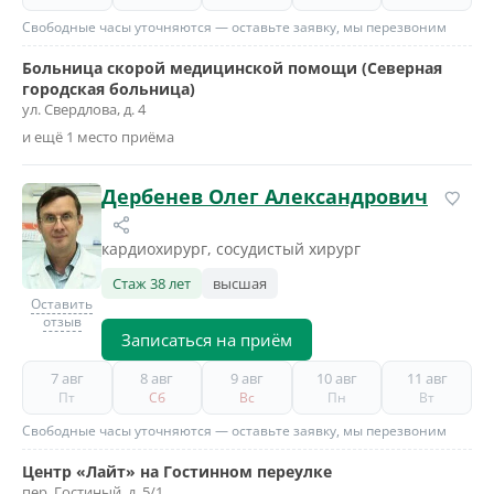
Свободные часы уточняются — оставьте заявку, мы перезвоним
Больница скорой медицинской помощи (Северная
городская больница)
ул. Свердлова, д. 4
и ещё 1 место приёма
Дербенев Олег Александрович
кардиохирург, сосудистый хирург
Стаж 38 лет
высшая
Оставить
отзыв
Записаться на приём
7 авг
8 авг
9 авг
10 авг
11 авг
Пт
Сб
Вс
Пн
Вт
Свободные часы уточняются — оставьте заявку, мы перезвоним
Центр «Лайт» на Гостинном переулке
пер. Гостиный, д. 5/1