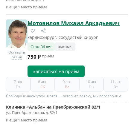
и ещё 1 место приёма
Мотовилов Михаил Аркадьевич
кардиохирург, сосудистый хирург
Стаж 36 лет
высшая
Оставить
750 ₽
приём
отзыв
Записаться на приём
7 авг
8 авг
9 авг
10 авг
11 авг
Пт
Сб
Вс
Пн
Вт
Свободные часы уточняются — оставьте заявку, мы перезвоним
Клиника «Альба» на Преображенской 82/1
ул. Преображенская, д. 82/1
и ещё 1 место приёма