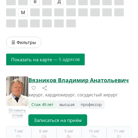
А
Б
В
Г
Д
Е
Ж
З
И
К
Л
М
Н
О
П
Р
С
Т
У
Ф
Х
Ц
Ч
Ш
Э
Я
☰ Фильтры
Показать на карте
— 5 адресов
Вязников Владимир Анатольевич
хирург, кардиохирург, сосудистый хирург
Стаж 49 лет
высшая
профессор
Оставить
отзыв
Записаться на приём
7 авг
8 авг
9 авг
10 авг
11 авг
Пт
Сб
Вс
Пн
Вт