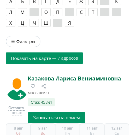
А
Б
В
Г
Д
Е
Ж
З
И
К
Л
М
Н
О
П
Р
С
Т
У
Ф
Х
Ц
Ч
Ш
Э
Я
☰ Фильтры
Показать на карте
— 7 адресов
Казакова Лариса Вениаминовна
массажист
Стаж 45 лет
Оставить
отзыв
Записаться на приём
8 авг
9 авг
10 авг
11 авг
12 авг
Сб
Вс
Пн
Вт
Ср