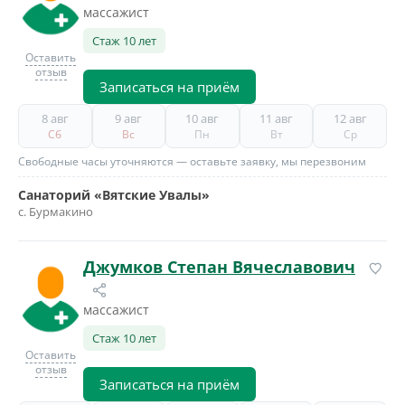
массажист
Стаж 10 лет
Оставить
отзыв
Записаться на приём
8 авг
9 авг
10 авг
11 авг
12 авг
Сб
Вс
Пн
Вт
Ср
Свободные часы уточняются — оставьте заявку, мы перезвоним
Санаторий «Вятские Увалы»
с. Бурмакино
Джумков Степан Вячеславович
массажист
Стаж 10 лет
Оставить
отзыв
Записаться на приём