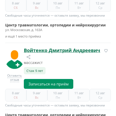
8 авг
9 авг
10 авг
11 авг
12 авг
Сб
Вс
Пн
Вт
Ср
Свободные часы уточняются — оставьте заявку, мы перезвоним
Центр травматологии, ортопедии и нейрохирургии
ул. Московская, д. 163А
и ещё 1 место приёма
Войтенко Дмитрий Андреевич
массажист
Стаж 9 лет
Оставить
отзыв
Записаться на приём
8 авг
9 авг
10 авг
11 авг
12 авг
Сб
Вс
Пн
Вт
Ср
Свободные часы уточняются — оставьте заявку, мы перезвоним
Центр травматологии, ортопедии и нейрохирургии