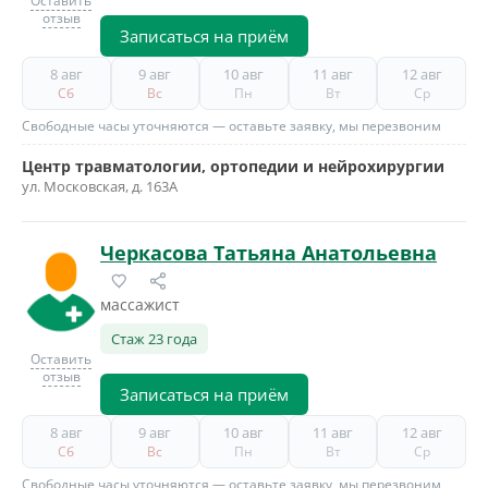
Оставить
отзыв
Записаться на приём
8 авг
9 авг
10 авг
11 авг
12 авг
Сб
Вс
Пн
Вт
Ср
Свободные часы уточняются — оставьте заявку, мы перезвоним
Центр травматологии, ортопедии и нейрохирургии
ул. Московская, д. 163А
Черкасова Татьяна Анатольевна
массажист
Стаж 23 года
Оставить
отзыв
Записаться на приём
8 авг
9 авг
10 авг
11 авг
12 авг
Сб
Вс
Пн
Вт
Ср
Свободные часы уточняются — оставьте заявку, мы перезвоним