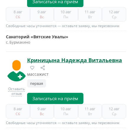
Записаться на приём
8 авг
9 авг
10 авг
11 авг
12 авг
Сб
Вс
Пн
Вт
Ср
Свободные часы уточняются — оставьте заявку, мы перезвоним
Санаторий «Вятские Увалы»
с. Бурмакино
Криницына Надежда Витальевна
массажист
первая
Оставить
отзыв
Записаться на приём
8 авг
9 авг
10 авг
11 авг
12 авг
Сб
Вс
Пн
Вт
Ср
Свободные часы уточняются — оставьте заявку, мы перезвоним