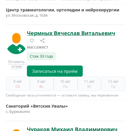
Центр травматологии, ортопедии и нейрохирургии
ул. Московская, д. 163А
Чермных Вячеслав Витальевич
массажист
Стаж 33 года
Оставить
отзыв
Записаться на приём
8 авг
9 авг
10 авг
11 авг
12 авг
Сб
Вс
Пн
Вт
Ср
Свободные часы уточняются — оставьте заявку, мы перезвоним
Санаторий «Вятские Увалы»
с. Бурмакино
Чураков Михаил Владимирович