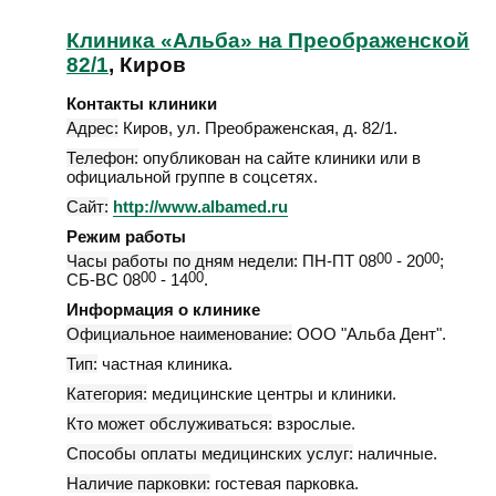
Клиника «Альба» на Преображенской
82/1
, Киров
Контакты клиники
Адрес:
Киров
,
ул. Преображенская, д. 82/1
.
Телефон:
опубликован на сайте клиники или в
официальной группе в соцсетях.
Сайт:
http://www.albamed.ru
Режим работы
Часы работы по дням недели:
ПН-ПТ 08
00
- 20
00
;
СБ-ВС 08
00
- 14
00
.
Информация о клинике
Официальное наименование:
ООО "Альба Дент".
Тип:
частная клиника.
Категория:
медицинские центры и клиники.
Кто может обслуживаться:
взрослые.
Способы оплаты медицинских услуг:
наличные.
Наличие парковки:
гостевая парковка.