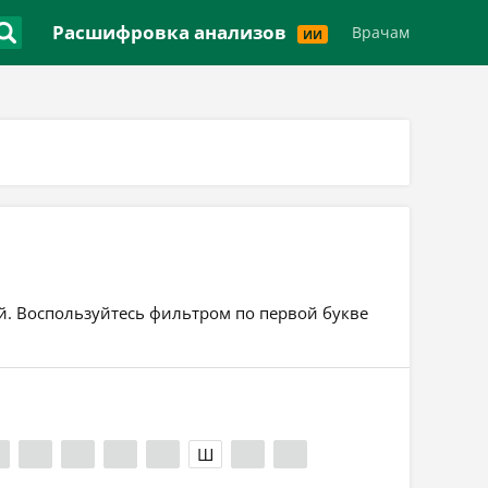
Версия для слабовидящих
Расшифровка анализов
Врачам
ИИ
ей. Воспользуйтесь фильтром по первой букве
Ф
Х
Ц
Ч
Ш
Э
Я