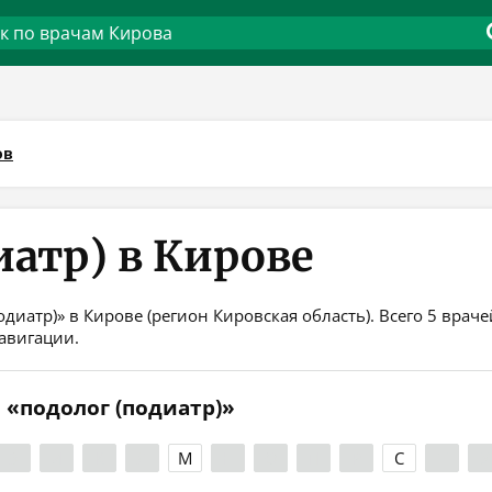
ов
иатр) в Кирове
диатр)» в Кирове (регион Кировская область). Всего 5 врач
авигации.
 «подолог (подиатр)»
З
И
К
Л
М
Н
О
П
Р
С
Т
У