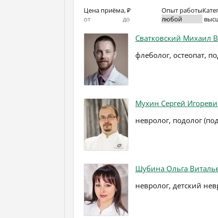
Цена приёма, ₽
Опыт работы
Кате
выс
Сватковский Михаил 
флеболог, остеопат, по
Мухин Сергей Игореви
невролог, подолог (по
Шубина Ольга Виталь
невролог, детский нев