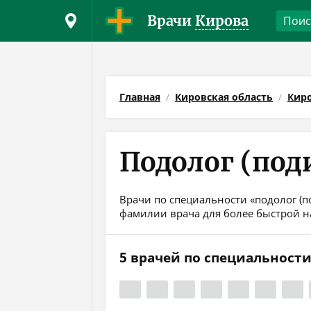
Врачи
Кирова
Главная
Кировская область
Кир
Подолог (под
Врачи по специальности «подолог (по
фамилии врача для более быстрой н
5 врачей по специальности
А
Б
В
Г
Д
Е
Ж