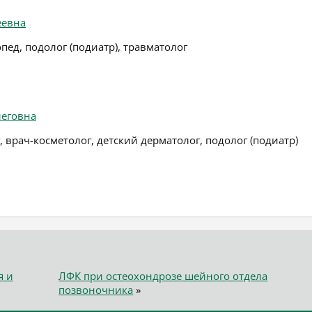
еевна
пед, подолог (подиатр), травматолог
еговна
, врач-косметолог, детский дерматолог, подолог (подиатр)
я и
ЛФК при остеохондрозе шейного отдела
позвоночника
»