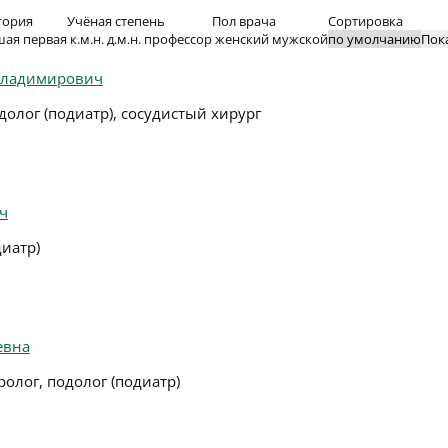
гория
Учёная степень
Пол врача
Сортировка
шая
первая
к.м.н.
д.м.н.
профессор
женский
мужской
Пок
Владимирович
долог (подиатр), сосудистый хирург
ч
диатр)
евна
ролог, подолог (подиатр)