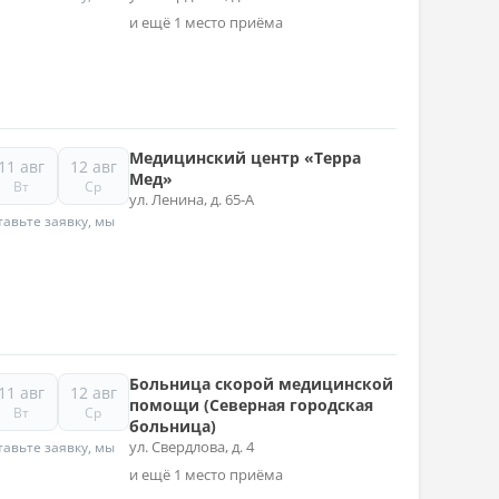
и ещё 1 место приёма
Медицинский центр «Терра
11 авг
12 авг
Мед»
Вт
Ср
ул. Ленина, д. 65-А
авьте заявку, мы
Больница скорой медицинской
11 авг
12 авг
помощи (Северная городская
Вт
Ср
больница)
ул. Свердлова, д. 4
авьте заявку, мы
и ещё 1 место приёма