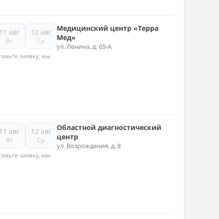
Медицинский центр «Терра
11 авг
12 авг
Мед»
Вт
Ср
ул. Ленина, д. 65-А
авьте заявку, мы
Областной диагностический
11 авг
12 авг
центр
Вт
Ср
ул. Возрождения, д. 8
авьте заявку, мы