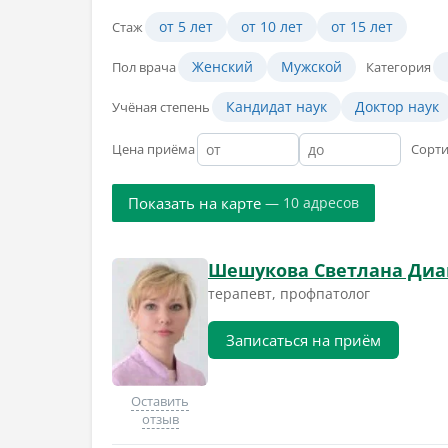
от 5 лет
от 10 лет
от 15 лет
Стаж
Женский
Мужской
Пол врача
Категория
Кандидат наук
Доктор наук
Учёная степень
Цена приёма
Сорт
Показать на карте
— 10 адресов
Шешукова Светлана Диа
терапевт, профпатолог
Записаться на приём
Оставить
отзыв