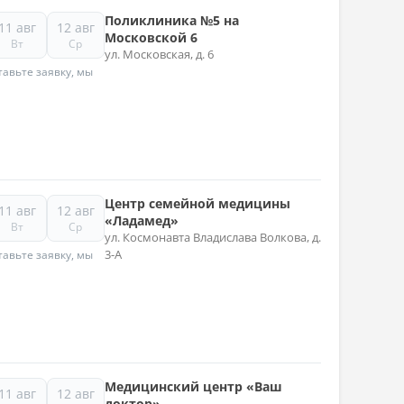
Поликлиника №5 на
11 авг
12 авг
Московской 6
Вт
Ср
ул. Московская, д. 6
авьте заявку, мы
Центр семейной медицины
11 авг
12 авг
«Ладамед»
Вт
Ср
ул. Космонавта Владислава Волкова, д.
3-А
авьте заявку, мы
Медицинский центр «Ваш
11 авг
12 авг
доктор»