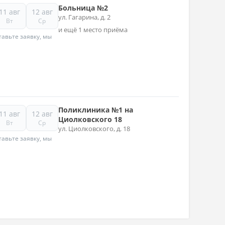
Больница №2
11 авг
12 авг
ул. Гагарина, д. 2
Вт
Ср
и ещё 1 место приёма
авьте заявку, мы
Поликлиника №1 на
11 авг
12 авг
Циолковского 18
Вт
Ср
ул. Циолковского, д. 18
авьте заявку, мы