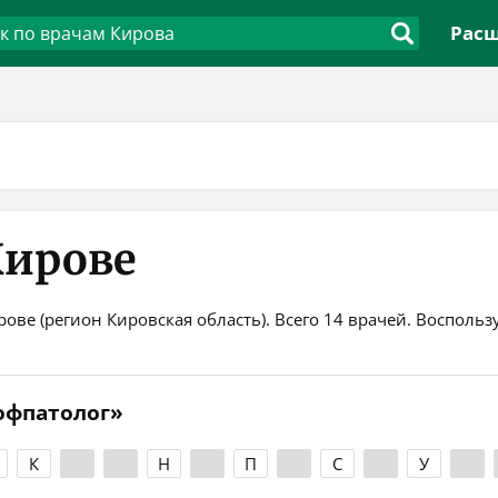
Расш
Кирове
рове (регион Кировская область). Всего 14 врачей. Воспол
офпатолог»
К
Л
М
Н
О
П
Р
С
Т
У
Ф