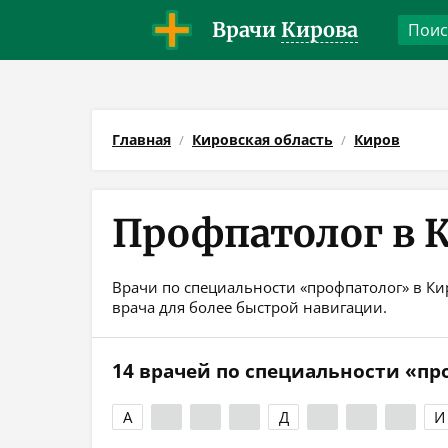
Врачи
Кирова
Главная
Кировская область
Киров
Профпатолог в 
Врачи по специальности «профпатолог» в Ки
врача для более быстрой навигации.
14 врачей по специальности «пр
А
Б
В
Г
Д
Е
Ж
З
И