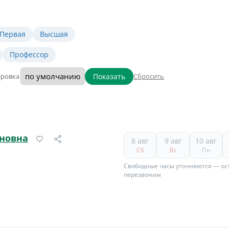
Первая
Высшая
Профессор
Показать
ировка
Сбросить
новна
8 авг
9 авг
10 авг
Сб
Вс
Пн
Свободные часы уточняются — ост
перезвоним