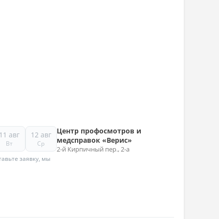
Центр профосмотров и
11 авг
12 авг
медсправок «Верис»
Вт
Ср
2-й Кирпичный пер., 2-а
авьте заявку, мы