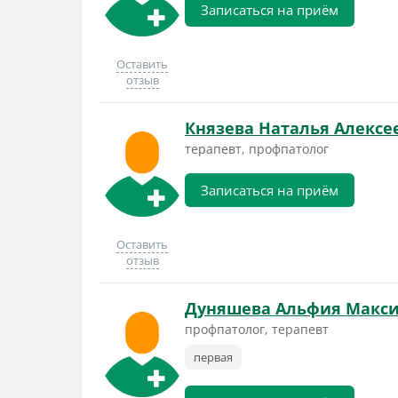
Записаться на приём
Оставить
отзыв
Князева Наталья Алексе
терапевт, профпатолог
Записаться на приём
Оставить
отзыв
Дуняшева Альфия Макс
профпатолог, терапевт
первая