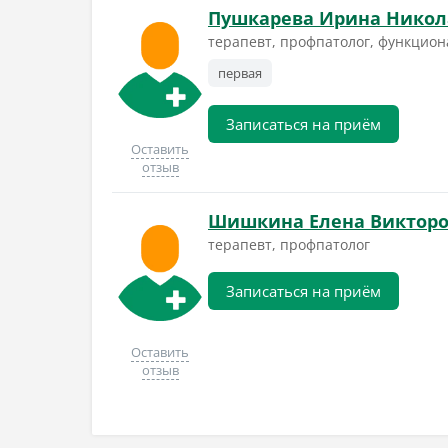
Пушкарева Ирина Никол
терапевт, профпатолог, функцио
первая
Записаться на приём
Оставить
отзыв
Шишкина Елена Виктор
терапевт, профпатолог
Записаться на приём
Оставить
отзыв