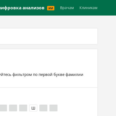
Версия для слабовидящих
ифровка анализов
Врачам
Клиникам
ИИ
ьзуйтесь фильтром по первой букве фамилии
Х
Ц
Ч
Ш
Э
Я