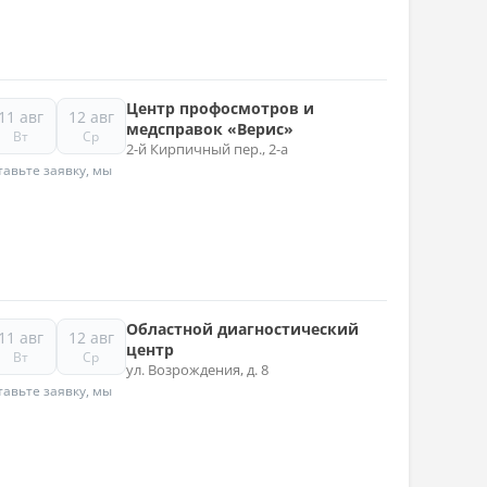
Центр профосмотров и
11 авг
12 авг
медсправок «Верис»
Вт
Ср
2-й Кирпичный пер., 2-а
авьте заявку, мы
Областной диагностический
11 авг
12 авг
центр
Вт
Ср
ул. Возрождения, д. 8
авьте заявку, мы