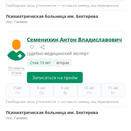
Свободные часы уточняются — оставьте заявку, мы перезвоним
Психиатрическая больница им. Бехтерева
пос. Ганино
Семенихин Антон Владиславович
судебно-медицинский эксперт
Стаж 13 лет
вторая
Оставить
отзыв
Записаться на приём
7 авг
8 авг
9 авг
10 авг
11 авг
Пт
Сб
Вс
Пн
Вт
Свободные часы уточняются — оставьте заявку, мы перезвоним
Психиатрическая больница им. Бехтерева
пос. Ганино