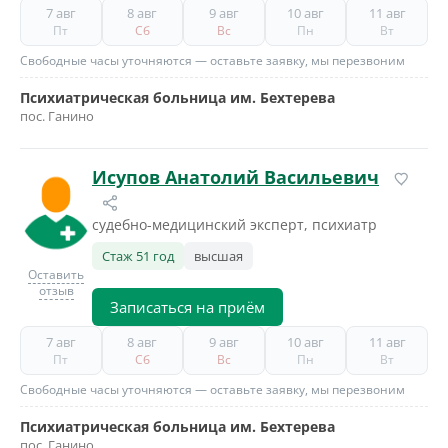
7 авг
8 авг
9 авг
10 авг
11 авг
Пт
Сб
Вс
Пн
Вт
Свободные часы уточняются — оставьте заявку, мы перезвоним
Психиатрическая больница им. Бехтерева
пос. Ганино
Исупов Анатолий Васильевич
судебно-медицинский эксперт, психиатр
Стаж 51 год
высшая
Оставить
отзыв
Записаться на приём
7 авг
8 авг
9 авг
10 авг
11 авг
Пт
Сб
Вс
Пн
Вт
Свободные часы уточняются — оставьте заявку, мы перезвоним
Психиатрическая больница им. Бехтерева
пос. Ганино