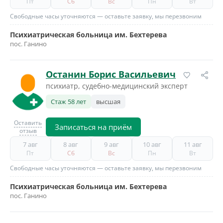
Пт
Сб
Вс
Пн
Вт
Свободные часы уточняются — оставьте заявку, мы перезвоним
Психиатрическая больница им. Бехтерева
пос. Ганино
Останин Борис Васильевич
психиатр, судебно-медицинский эксперт
Стаж 58 лет
высшая
Оставить
Записаться на приём
отзыв
7 авг
8 авг
9 авг
10 авг
11 авг
Пт
Сб
Вс
Пн
Вт
Свободные часы уточняются — оставьте заявку, мы перезвоним
Психиатрическая больница им. Бехтерева
пос. Ганино