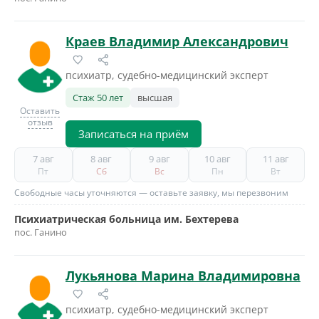
Краев Владимир Александрович
психиатр, судебно-медицинский эксперт
Стаж 50 лет
высшая
Оставить
отзыв
Записаться на приём
7 авг
8 авг
9 авг
10 авг
11 авг
Пт
Сб
Вс
Пн
Вт
Свободные часы уточняются — оставьте заявку, мы перезвоним
Психиатрическая больница им. Бехтерева
пос. Ганино
Лукьянова Марина Владимировна
психиатр, судебно-медицинский эксперт