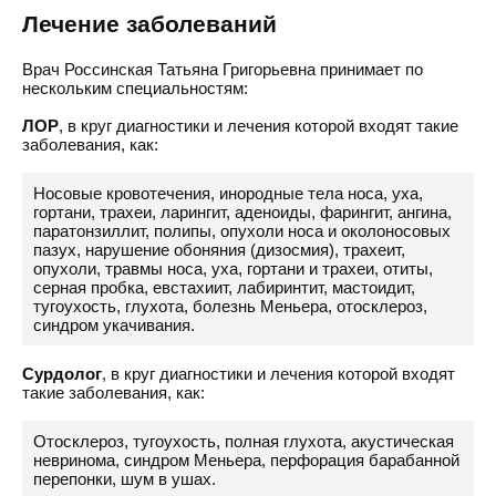
Лечение заболеваний
Врач Россинская Татьяна Григорьевна принимает по
нескольким специальностям:
ЛОР
, в круг диагностики и лечения которой входят такие
заболевания, как:
Носовые кровотечения, инородные тела носа, уха,
гортани, трахеи, ларингит, аденоиды, фарингит, ангина,
паратонзиллит, полипы, опухоли носа и околоносовых
пазух, нарушение обоняния (дизосмия), трахеит,
опухоли, травмы носа, уха, гортани и трахеи, отиты,
серная пробка, евстахиит, лабиринтит, мастоидит,
тугоухость, глухота, болезнь Меньера, отосклероз,
синдром укачивания.
Сурдолог
, в круг диагностики и лечения которой входят
такие заболевания, как:
Отосклероз, тугоухость, полная глухота, акустическая
невринома, синдром Меньера, перфорация барабанной
перепонки, шум в ушах.