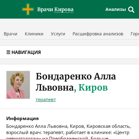
Версия для слабовидящих
Врачи
Кирова
Анализы
Врачи
Клиники
Услуги
Расшифровка анализов
Гор
☰ НАВИГАЦИЯ
Бондаренко Алла
Львовна
, Киров
терапевт
Информация
Бондаренко Алла Львовна, Киров, Кировская область,
взрослый врач: терапевт, работает в клинике: «Центр
ревматологии» на Преображенской. Больше