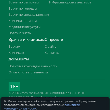
Врачи по регионам
ИИ-расшифровка анализов
Врачи по городам
Врачи по специальностям
Клиники по типам
Медицинские услуги
Полезно знать
Врачам и клиникам
О проекте
Врачам
О сайте
Клиникам
Контакты
Документы
Политика конфиденциальности
Отказ от ответственности
18+
© 2026 vrach-rossiya.ru. ИП Овчинников С. Н., ИНН
592104728977.
Подробнее о сайте
🍪 Мы используем cookie и метрику посещаемости. Продолжая
Информация на сайте не заменяет приём врача. Имеются
пользоваться сайтом, вы соглашаетесь с
политикой
противопоказания, необходима консультация специалиста.
конфиденциальности
.