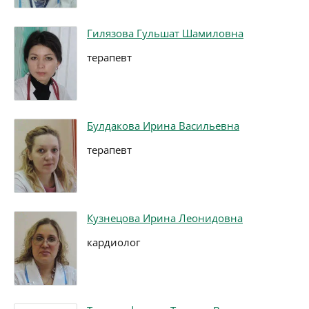
Гилязова Гульшат Шамиловна
терапевт
Булдакова Ирина Васильевна
терапевт
Кузнецова Ирина Леонидовна
кардиолог