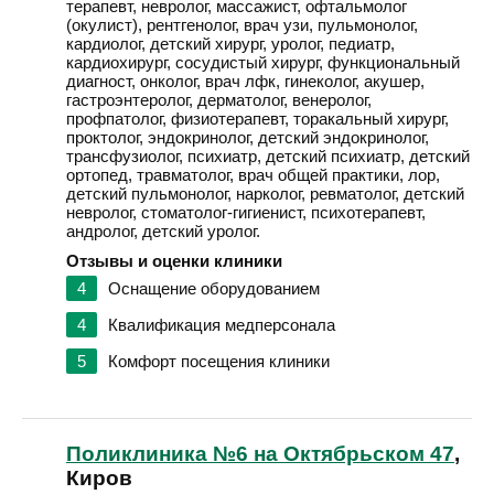
терапевт, невролог, массажист, офтальмолог
(окулист), рентгенолог, врач узи, пульмонолог,
кардиолог, детский хирург, уролог, педиатр,
кардиохирург, сосудистый хирург, функциональный
диагност, онколог, врач лфк, гинеколог, акушер,
гастроэнтеролог, дерматолог, венеролог,
профпатолог, физиотерапевт, торакальный хирург,
проктолог, эндокринолог, детский эндокринолог,
трансфузиолог, психиатр, детский психиатр, детский
ортопед, травматолог, врач общей практики, лор,
детский пульмонолог, нарколог, ревматолог, детский
невролог, стоматолог-гигиенист, психотерапевт,
андролог, детский уролог.
Отзывы и оценки клиники
4
Оснащение оборудованием
4
Квалификация медперсонала
5
Комфорт посещения клиники
Поликлиника №6 на Октябрьском 47
,
Киров