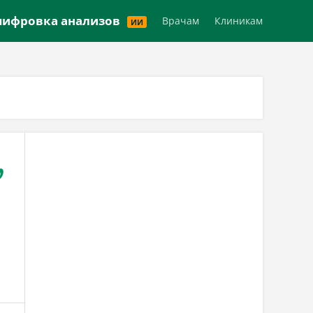
Версия для слабовидящих
ифровка анализов
Врачам
Клиникам
ИИ
,