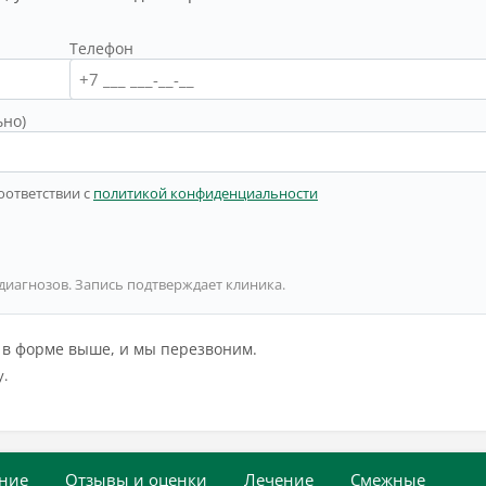
Телефон
ьно)
оответствии с
политикой конфиденциальности
 диагнозов. Запись подтверждает клиника.
й в форме выше, и мы перезвоним.
у.
ние
Отзывы и оценки
Лечение
Смежные