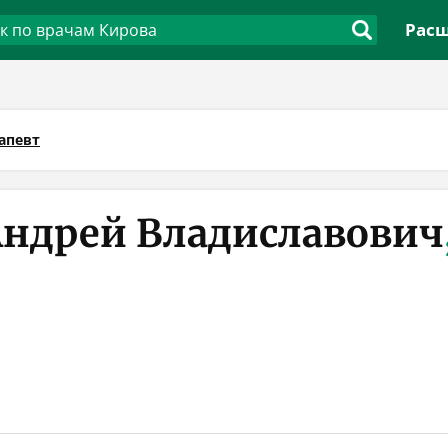
Расш
апевт
Андрей Владиславович