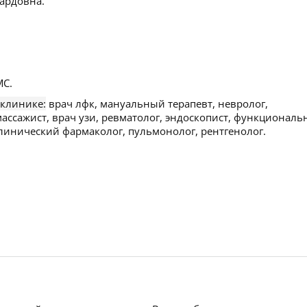
ардовна.
С.
 клинике:
врач лфк, мануальный терапевт, невролог,
массажист, врач узи, ревматолог, эндоскопист, функционал
клинический фармаколог, пульмонолог, рентгенолог.