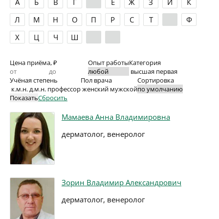
А
Б
В
Г
Д
Е
Ж
З
И
К
Л
М
Н
О
П
Р
С
Т
У
Ф
Х
Ц
Ч
Ш
Э
Я
Цена приёма, ₽
Опыт работы
Категория
высшая
первая
Учёная степень
Пол врача
Сортировка
к.м.н.
д.м.н.
профессор
женский
мужской
Показать
Сбросить
Мамаева Анна Владимировна
дерматолог, венеролог
Зорин Владимир Александрович
дерматолог, венеролог