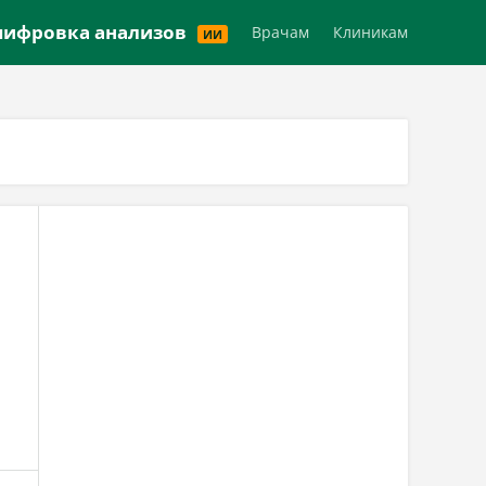
Версия для слабовидящих
ифровка анализов
Врачам
Клиникам
ИИ