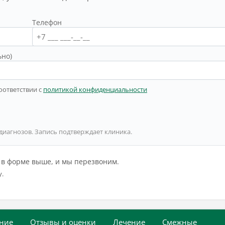
Телефон
ьно)
оответствии с
политикой конфиденциальности
 диагнозов. Запись подтверждает клиника.
й в форме выше, и мы перезвоним.
у.
ние
Отзывы и оценки
Лечение
Смежные