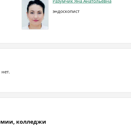
Разумчик Яна Анатольевна
эндоскопист
 нет.
емии, колледжи