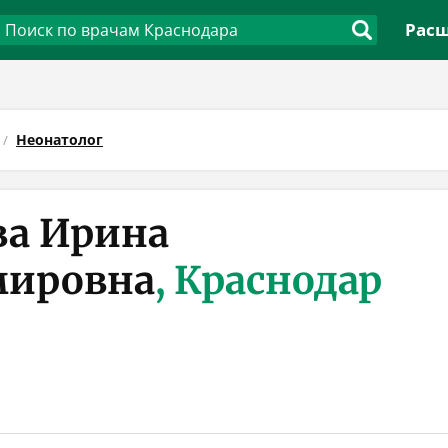
Расш
Неонатолог
ва Ирина
мировна
, Краснодар