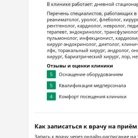
В клинике работает:
дневной стационар
Перечень специалистов, работающих в
реаниматолог, уролог, флеболог, хирур
рентгенолог, кардиолог, невролог, пед
терапевт, эндокринолог, трансфузиолог
пульмонолог, инфекционист, кардиохир
хирург-эндокринолог, диетолог, клинич
лфк, торакальный хирург, андролог, он
хирург, бариатрический хирург, лор, н
Отзывы и оценки клиники
5
Оснащение оборудованием
5
Квалификация медперсонала
4
Комфорт посещения клиники
Как записаться к врачу на приём
Запись к врачу через онлайн-расписание на