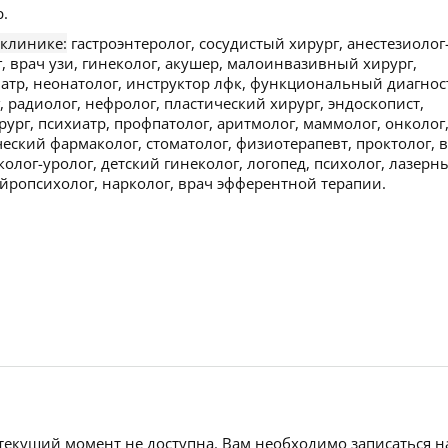
.
 клинике:
гастроэнтеролог, сосудистый хирург, анестезиолог
г, врач узи, гинеколог, акушер, малоинвазивный хирург,
иатр, неонатолог, инструктор лфк, функциональный диагнос
, радиолог, нефролог, пластический хирург, эндоскопист,
ург, психиатр, профпатолог, аритмолог, маммолог, онколог
еский фармаколог, стоматолог, физиотерапевт, проктолог, 
колог-уролог, детский гинеколог, логопед, психолог, лазерн
ейропсихолог, нарколог, врач эфферентной терапии.
 текущий момент не доступна. Вам необходимо записаться н