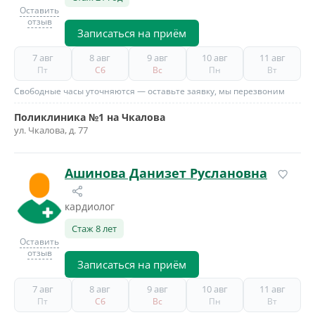
Оставить
отзыв
Записаться на приём
7 авг
8 авг
9 авг
10 авг
11 авг
Пт
Сб
Вс
Пн
Вт
Свободные часы уточняются — оставьте заявку, мы перезвоним
Поликлиника №1 на Чкалова
ул. Чкалова, д. 77
Ашинова Данизет Руслановна
кардиолог
Стаж 8 лет
Оставить
отзыв
Записаться на приём
7 авг
8 авг
9 авг
10 авг
11 авг
Пт
Сб
Вс
Пн
Вт