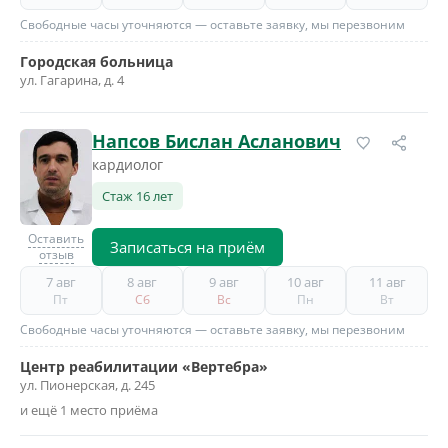
Свободные часы уточняются — оставьте заявку, мы перезвоним
Городская больница
ул. Гагарина, д. 4
Напсов Бислан Асланович
кардиолог
Стаж 16 лет
Оставить
Записаться на приём
отзыв
7 авг
8 авг
9 авг
10 авг
11 авг
Пт
Сб
Вс
Пн
Вт
Свободные часы уточняются — оставьте заявку, мы перезвоним
Центр реабилитации «Вертебра»
ул. Пионерская, д. 245
и ещё 1 место приёма