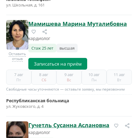
ул. Школьная, д. 161
Мамишева Марина Муталибовна
кардиолог
Стаж 25 лет
высшая
Оставить
отзыв
Записаться на приём
7 авг
8 авг
9 авг
10 авг
11 авг
Пт
Сб
Вс
Пн
Вт
Свободные часы уточняются — оставьте заявку, мы перезвоним
Республиканская больница
ул. Жуковского, д. 4
Гучетль Сусанна Аслановна
кардиолог