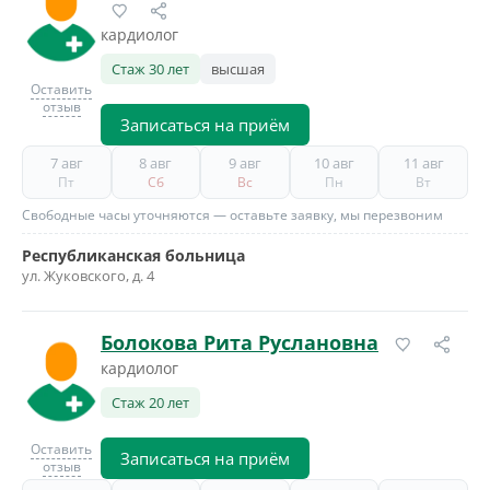
кардиолог
Стаж 30 лет
высшая
Оставить
отзыв
Записаться на приём
7 авг
8 авг
9 авг
10 авг
11 авг
Пт
Сб
Вс
Пн
Вт
Свободные часы уточняются — оставьте заявку, мы перезвоним
Республиканская больница
ул. Жуковского, д. 4
Болокова Рита Руслановна
кардиолог
Стаж 20 лет
Оставить
Записаться на приём
отзыв