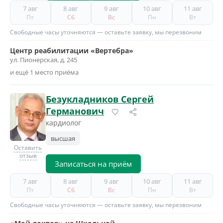
7 авг
8 авг
9 авг
10 авг
11 авг
Пт
Сб
Вс
Пн
Вт
Свободные часы уточняются — оставьте заявку, мы перезвоним
Центр реабилитации «Вертебра»
ул. Пионерская, д. 245
и ещё 1 место приёма
Безукладников Сергей
Германович
кардиолог
высшая
Оставить
отзыв
Записаться на приём
7 авг
8 авг
9 авг
10 авг
11 авг
Пт
Сб
Вс
Пн
Вт
Свободные часы уточняются — оставьте заявку, мы перезвоним