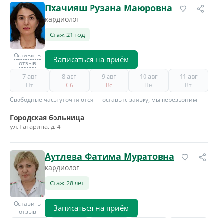
Пхачияш Рузана Маюровна
кардиолог
Стаж 21 год
Оставить
Записаться на приём
отзыв
7 авг
8 авг
9 авг
10 авг
11 авг
Пт
Сб
Вс
Пн
Вт
Свободные часы уточняются — оставьте заявку, мы перезвоним
Городская больница
ул. Гагарина, д. 4
Аутлева Фатима Муратовна
кардиолог
Стаж 28 лет
Оставить
Записаться на приём
отзыв