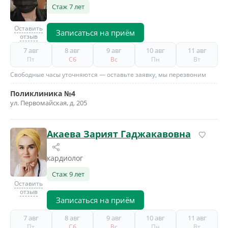
Стаж 7 лет
Оставить
Записаться на приём
отзыв
7 авг
8 авг
9 авг
10 авг
11 авг
Пт
Сб
Вс
Пн
Вт
Свободные часы уточняются — оставьте заявку, мы перезвоним
Поликлиника №4
ул. Первомайская, д. 205
Акаева Зарият Гаджакавовна
кардиолог
Стаж 9 лет
Оставить
отзыв
Записаться на приём
7 авг
8 авг
9 авг
10 авг
11 авг
Пт
Сб
Вс
Пн
Вт