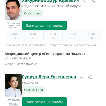
Хакуринов Заур Юрьевич
кардиолог, малоинвазивный хирург
Стаж 14 лет
Оставить
Записаться на приём
отзыв
7 авг
8 авг
9 авг
10 авг
11 авг
Пт
Сб
Вс
Пн
Вт
Свободные часы уточняются — оставьте заявку, мы перезвоним
Медицинский центр «Гиппократ» на Чкалова
ул. Чкалова, д. 63А
и ещё 1 место приёма
Супрун Вера Евгеньевна
кардиолог
Стаж 22 года
Оставить
Записаться на приём
отзыв