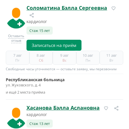
Соломатина Бэлла Сергеевна
кардиолог
Стаж 15 лет
Оставить
отзыв
Записаться на приём
7 авг
8 авг
9 авг
10 авг
11 авг
Пт
Сб
Вс
Пн
Вт
Свободные часы уточняются — оставьте заявку, мы перезвоним
Республиканская больница
ул. Жуковского, д. 4
и ещё 2 места приёма
Хасанова Бэлла Аслановна
кардиолог
Стаж 13 лет