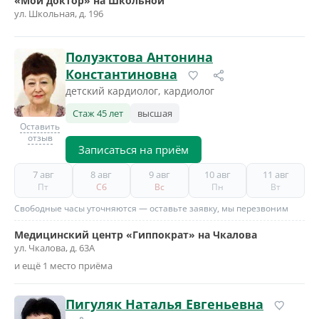
«Мой доктор» на Школьной
ул. Школьная, д. 196
Полуэктова Антонина
Константиновна
детский кардиолог, кардиолог
Стаж 45 лет
высшая
Оставить
отзыв
Записаться на приём
7 авг
8 авг
9 авг
10 авг
11 авг
Пт
Сб
Вс
Пн
Вт
Свободные часы уточняются — оставьте заявку, мы перезвоним
Медицинский центр «Гиппократ» на Чкалова
ул. Чкалова, д. 63А
и ещё 1 место приёма
Пигуляк Наталья Евгеньевна