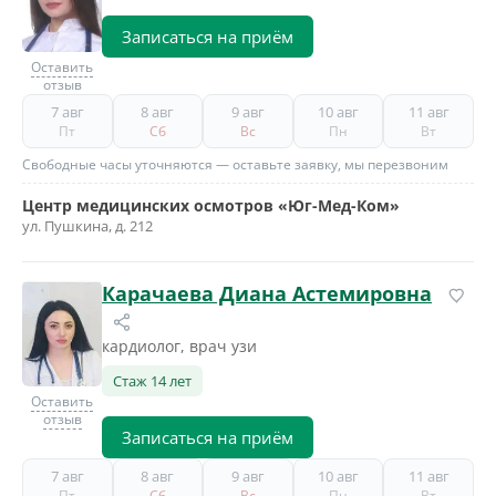
Записаться на приём
Оставить
отзыв
7 авг
8 авг
9 авг
10 авг
11 авг
Пт
Сб
Вс
Пн
Вт
Свободные часы уточняются — оставьте заявку, мы перезвоним
Центр медицинских осмотров «Юг-Мед-Ком»
ул. Пушкина, д. 212
Карачаева Диана Астемировна
кардиолог, врач узи
Стаж 14 лет
Оставить
отзыв
Записаться на приём
7 авг
8 авг
9 авг
10 авг
11 авг
Пт
Сб
Вс
Пн
Вт