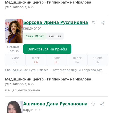
Медицинский центр «Гиппократ» на Чкалова
ул. Чкалова, д. 63А
Борсова Ирина Руслановна
кардиолог
Стаж 19 лет
высшая
Оставить
Записаться на приём
отзыв
7 авг
8 авг
9 авг
10 авг
11 авг
Пт
Сб
Вс
Пн
Вт
Свободные часы уточняются — оставьте заявку, мы перезвоним
Медицинский центр «Гиппократ» на Чкалова
ул. Чкалова, д. 63А
и ещё 1 место приёма
Ашинова Дана Руслановна
кардиолог