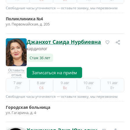
Свободные часы уточняются — оставьте заявку, мы перезвоним
Поликлиника №4
ул. Первомайская, д. 205
Джанхот Саида Нурбиевна
кардиолог
Стаж 36 лет
Оставить
Записаться на приём
отзыв
7 авг
8 авг
9 авг
10 авг
11 авг
Пт
Сб
Вс
Пн
Вт
Свободные часы уточняются — оставьте заявку, мы перезвоним
Городская больница
ул. Гагарина, д. 4