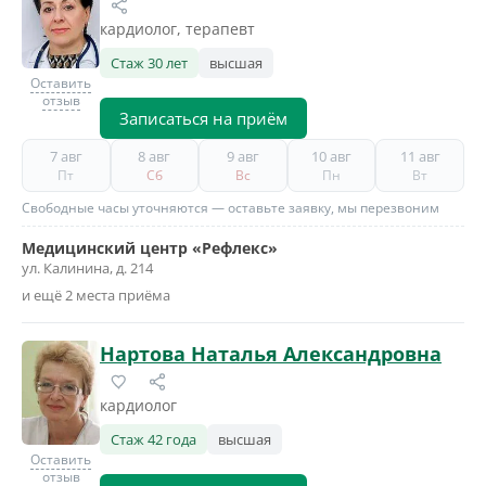
кардиолог, терапевт
Стаж 30 лет
высшая
Оставить
отзыв
Записаться на приём
7 авг
8 авг
9 авг
10 авг
11 авг
Пт
Сб
Вс
Пн
Вт
Свободные часы уточняются — оставьте заявку, мы перезвоним
Медицинский центр «Рефлекс»
ул. Калинина, д. 214
и ещё 2 места приёма
Нартова Наталья Александровна
кардиолог
Стаж 42 года
высшая
Оставить
отзыв