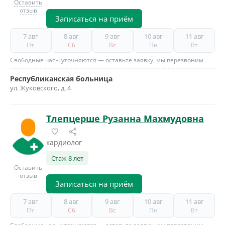
Оставить
отзыв
Записаться на приём
7 авг
8 авг
9 авг
10 авг
11 авг
Пт
Сб
Вс
Пн
Вт
Свободные часы уточняются — оставьте заявку, мы перезвоним
Республиканская больница
ул. Жуковского, д. 4
Тлепцерше Рузанна Махмудовна
кардиолог
Стаж 8 лет
Оставить
отзыв
Записаться на приём
7 авг
8 авг
9 авг
10 авг
11 авг
Пт
Сб
Вс
Пн
Вт