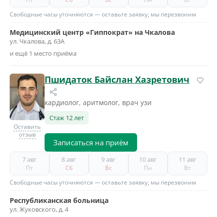
Свободные часы уточняются — оставьте заявку, мы перезвоним
Медицинский центр «Гиппократ» на Чкалова
ул. Чкалова, д. 63А
и ещё 1 место приёма
Пшидаток Байслан Хазретович
кардиолог, аритмолог, врач узи
Стаж 12 лет
Оставить
отзыв
Записаться на приём
7 авг
8 авг
9 авг
10 авг
11 авг
Пт
Сб
Вс
Пн
Вт
Свободные часы уточняются — оставьте заявку, мы перезвоним
Республиканская больница
ул. Жуковского, д. 4