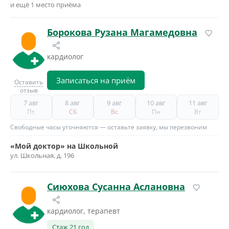
и ещё 1 место приёма
Борокова Рузана Магамедовна
кардиолог
Записаться на приём
Оставить
отзыв
7 авг
8 авг
9 авг
10 авг
11 авг
Пт
Сб
Вс
Пн
Вт
Свободные часы уточняются — оставьте заявку, мы перезвоним
«Мой доктор» на Школьной
ул. Школьная, д. 196
Сиюхова Сусанна Аслановна
кардиолог, терапевт
Стаж 21 год