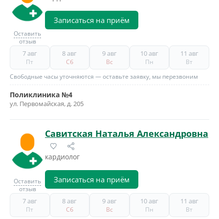
Записаться на приём
Оставить
отзыв
7 авг
8 авг
9 авг
10 авг
11 авг
Пт
Сб
Вс
Пн
Вт
Свободные часы уточняются — оставьте заявку, мы перезвоним
Поликлиника №4
ул. Первомайская, д. 205
Савитская Наталья Александровна
кардиолог
Записаться на приём
Оставить
отзыв
7 авг
8 авг
9 авг
10 авг
11 авг
Пт
Сб
Вс
Пн
Вт