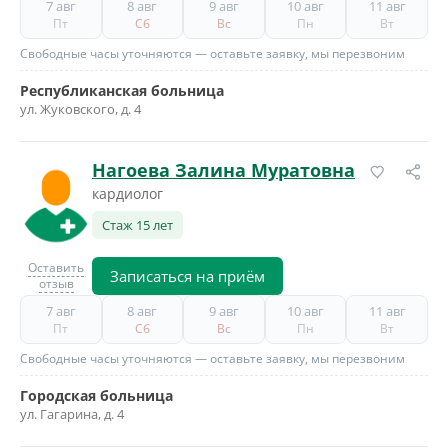
7 авг
8 авг
9 авг
10 авг
11 авг
Пт
Сб
Вс
Пн
Вт
Свободные часы уточняются — оставьте заявку, мы перезвоним
Республиканская больница
ул. Жуковского, д. 4
Нагоева Залина Муратовна
кардиолог
Стаж 15 лет
Оставить
Записаться на приём
отзыв
7 авг
8 авг
9 авг
10 авг
11 авг
Пт
Сб
Вс
Пн
Вт
Свободные часы уточняются — оставьте заявку, мы перезвоним
Городская больница
ул. Гагарина, д. 4