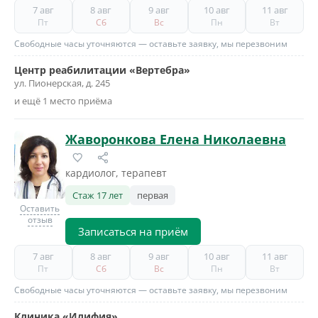
7 авг
8 авг
9 авг
10 авг
11 авг
Пт
Сб
Вс
Пн
Вт
Свободные часы уточняются — оставьте заявку, мы перезвоним
Центр реабилитации «Вертебра»
ул. Пионерская, д. 245
и ещё 1 место приёма
Жаворонкова Елена Николаевна
кардиолог, терапевт
Стаж 17 лет
первая
Оставить
отзыв
Записаться на приём
7 авг
8 авг
9 авг
10 авг
11 авг
Пт
Сб
Вс
Пн
Вт
Свободные часы уточняются — оставьте заявку, мы перезвоним
Клиника «Илифия»