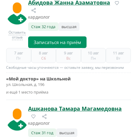
Абидова Жанна Азаматовна
кардиолог
Стаж 32 года
высшая
Оставить
отзыв
Записаться на приём
7 авг
8 авг
9 авг
10 авг
11 авг
Пт
Сб
Вс
Пн
Вт
Свободные часы уточняются — оставьте заявку, мы перезвоним
«Мой доктор» на Школьной
ул. Школьная, д. 196
и ещё 1 место приёма
Ашканова Тамара Магамедовна
кардиолог
Стаж 31 год
высшая