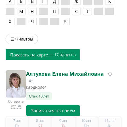
А
Б
В
Г
Д
Е
Ж
З
И
К
Л
М
Н
О
П
Р
С
Т
У
Ф
Х
Ц
Ч
Ш
Э
Я
☰ Фильтры
Показать на карте
— 17 адресов
Алтухова Елена Михайловна
кардиолог
Стаж 10 лет
Оставить
отзыв
Записаться на приём
7 авг
8 авг
9 авг
10 авг
11 авг
Пт
Сб
Вс
Пн
Вт