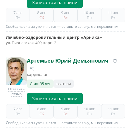
Записаться на приём
7 авг
8 авг
9 авг
10 авг
11 авг
Пт
Сб
Вс
Пн
Вт
Свободные часы уточняются — оставьте заявку, мы перезвоним
Лечебно-оздоровительный центр «Арника»
ул. Пионерская, 409, корп. 2
Артемьев Юрий Демьянович
кардиолог
Стаж 35 лет
высшая
Оставить
отзыв
Записаться на приём
7 авг
8 авг
9 авг
10 авг
11 авг
Пт
Сб
Вс
Пн
Вт
Свободные часы уточняются — оставьте заявку, мы перезвоним