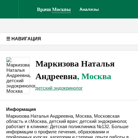
Врачам
Кли
Версия для слабовидящих
Врачи
Москвы
Анализы
☰ НАВИГАЦИЯ
Маркизова Наталья
Андреевна
, Москва
детский эндокринолог
Информация
Маркизова Наталья Андреевна, Москва, Московская
область и г.Москва, детский врач: детский эндокринолог,
работает в клинике: Детская поликлиника №132. Больше
информации о профиле лечения, образовании и
пройденных курсах, категории и степени, опыте работы в