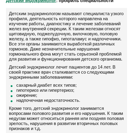
Детский эндокринолог
: профиль специальности
Детским эндокринологом называют специалиста узкого
профиля, деятельность которого направлена на
изучение работы, диагностику и лечение заболеваний
желез внутренней секреции. К таким железам относят
щитовидную, поджелудочную, вилочковую, половую
железу, а также гипофиз, гипоталамус и надпочечники.
Все эти органы занимаются выработкой различных
гормонов. Даже незначительные нарушения
гормонального фона могут стать серьезной проблемой
для развития и функционирования детского организма.
Детский эндокринолог лечит пациентов до 14 лет. В
своей практике врач сталкивается со следующими
эндокринными заболеваниями:
сахарный диабет всех типов;
гипотериоз или гипертериоз;
ожирение;
надпочечная недостаточность.
Кроме того, детский эндокринолог занимается
вопросами полового развития и его нарушения. К таким
недугам может относиться ранняя или поздняя половая
зрелость, нарушения в развитии вторичных половых
признаков и т.д.