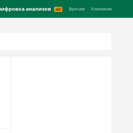
Версия для слабовидящих
ифровка анализов
Врачам
Клиникам
ИИ