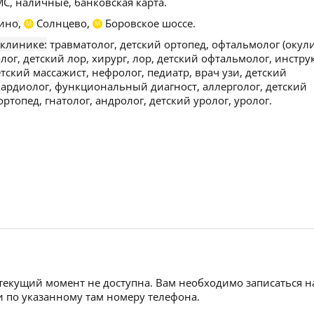
С, наличные, банковская карта.
ино,
Солнцево,
Боровское шоссе.
М
М
 клинике:
травматолог, детский ортопед, офтальмолог (окули
лог, детский лор, хирург, лор, детский офтальмолог, инстру
тский массажист, нефролог, педиатр, врач узи, детский
кардиолог, функциональный диагност, аллерголог, детский
ортопед, гнатолог, андролог, детский уролог, уролог.
 текущий момент не доступна. Вам необходимо записаться н
 по указанному там номеру телефона.