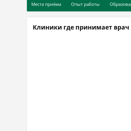
Места приёма
Опыт работы
Образова
Клиники где принимает врач