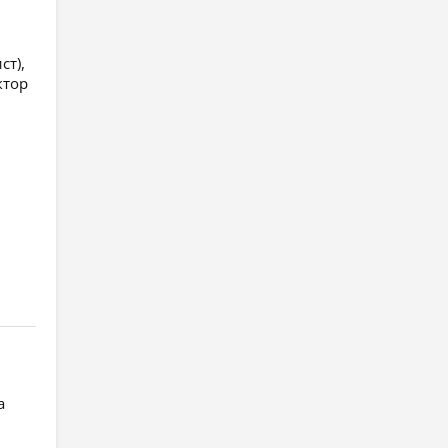
ст),
ктор
а