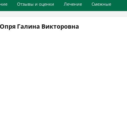
ние
Отзывы и оценки
Лечение
Смежные
 Опря Галина Викторовна