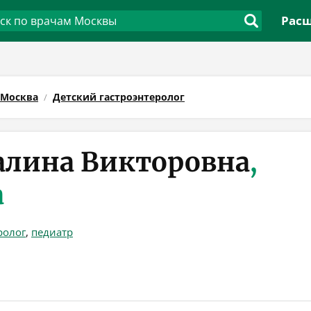
Расш
Москва
Детский гастроэнтеролог
алина Викторовна
,
а
ролог
,
педиатр