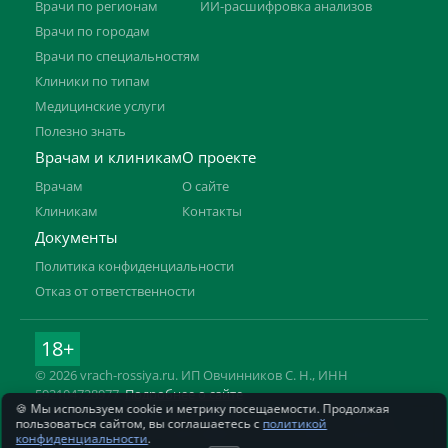
Врачи по регионам
ИИ-расшифровка анализов
Врачи по городам
Врачи по специальностям
Клиники по типам
Медицинские услуги
Полезно знать
Врачам и клиникам
О проекте
Врачам
О сайте
Клиникам
Контакты
Документы
Политика конфиденциальности
Отказ от ответственности
18+
© 2026 vrach-rossiya.ru. ИП Овчинников С. Н., ИНН
592104728977.
Подробнее о сайте
🍪 Мы используем cookie и метрику посещаемости. Продолжая
Информация на сайте не заменяет приём врача. Имеются
пользоваться сайтом, вы соглашаетесь с
политикой
противопоказания, необходима консультация специалиста.
конфиденциальности
.