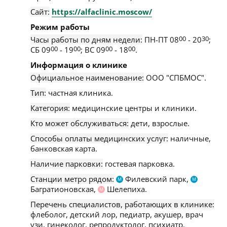
Сайт:
https://alfaclinic.moscow/
Режим работы
Часы работы по дням недели:
ПН-ПТ 08
00
- 20
30
;
СБ 09
00
- 19
00
; ВС 09
00
- 18
00
.
Информация о клинике
Официальное наименование:
ООО "СПБМОС".
Тип:
частная клиника.
Категория:
медицинские центры и клиники.
Кто может обслуживаться:
дети, взрослые.
Способы оплаты медицинских услуг:
наличные,
банковская карта.
Наличие парковки:
гостевая парковка.
Станции метро рядом:
Филевский парк,
М
М
Багратионовская,
Шелепиха.
М
Перечень специалистов, работающих в клинике:
флеболог, детский лор, педиатр, акушер, врач
узи, гинеколог, репродуктолог, психиатр,