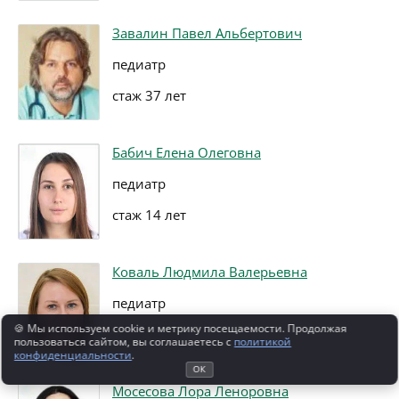
Завалин Павел Альбертович
педиатр
стаж 37 лет
Бабич Елена Олеговна
педиатр
стаж 14 лет
Коваль Людмила Валерьевна
педиатр
🍪 Мы используем cookie и метрику посещаемости. Продолжая
стаж 18 лет
пользоваться сайтом, вы соглашаетесь с
политикой
конфиденциальности
.
ОК
Мосесова Лора Леноровна