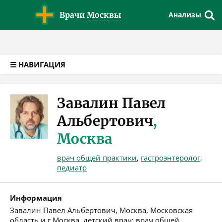
Версия для слабовидящих
Врачи
Москвы
Анализы
☰ НАВИГАЦИЯ
Завалин Павел
Альбертович
,
Москва
врач общей практики
,
гастроэнтеролог
,
педиатр
Информация
Завалин Павел Альбертович, Москва, Московская
область и г.Москва, детский врач: врач общей