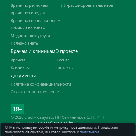
Врачи по регионам
ИИ-расшифровка анализов
Врачи по городам
Врачи по специальностям
Клиники по типам
Медицинские услуги
Полезно знать
Врачам и клиникам
О проекте
Врачам
О сайте
Клиникам
Контакты
Документы
Политика конфиденциальности
Отказ от ответственности
18+
© 2026 vrach-rossiya.ru. ИП Овчинников С. Н., ИНН
592104728977.
Подробнее о сайте
🍪 Мы используем cookie и метрику посещаемости. Продолжая
Информация на сайте не заменяет приём врача. Имеются
пользоваться сайтом, вы соглашаетесь с
политикой
противопоказания, необходима консультация специалиста.