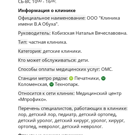
СБ-ВС 10
00
- 16
00
.
Информация о клинике
Официальное наименование:
ООО "Клиника
имени В.А Обуха".
Руководитель:
Кобизская Наталья Вячеславовна.
Тип:
частная клиника.
Категория:
детские клиники.
Кто может обслуживаться:
дети.
Способы оплаты медицинских услуг:
ОМС.
Станции метро рядом:
Печатники,
М
М
Коломенская,
Технопарк.
М
Относится к сети клиник:
Медицинский центр
«Мпрофико».
Перечень специалистов, работающих в клинике:
лор, детский лор, педиатр, детский ортопед,
детский уролог, детский хирург, уролог, хирург,
ортопед, невролог, детский невролог.