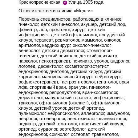
Краснопресненская,
Улица 1905 года.
М
Относится к сети клиник:
«Медси».
Перечень специалистов, работающих в клинике:
гинеколог, детский гинеколог, акушер, детский лор,
фониатр, лор, проктолог, хирург, детский
инфекционист, детский офтальмолог, сосудистый
хирург, терапевт, ревматолог, маммолог, онколог,
аритмолог, кардиохирург, онколог-гинеколог,
венеролог, детский дерматолог, стоматолог-
гигиенист, детский психолог, детский психиатр,
нарколог, психотерапевт, психиатр, уролог, андролог,
логопед, дефектолог, косметолог-эстетист,
эндокринолог, диетолог, детский хирург, детский
кардиолог, малоинвазивный хирург, нейрохирург,
рефлексотерапевт, гастроэнтеролог, гепатолог, врач
лфк, спортивный врач, врач узи, гинеколог-
эндокринолог, репродуктолог, врач-косметолог,
дерматолог, мануальный терапевт, инфекционист,
трихолог, офтальмолог (окулист), офтальмолог-
хирург, детский уролог, детский ортопед,
пульмонолог, нейропсихолог, аллерголог, иммунолог,
невролог, отоневролог, анестезиолог-реаниматолог,
педиатр, детский гематолог, пластический хирург,
ортопед, сурдолог, вертебролог, детский
эндокринолог, сомнолог, остеопат, травматолог,