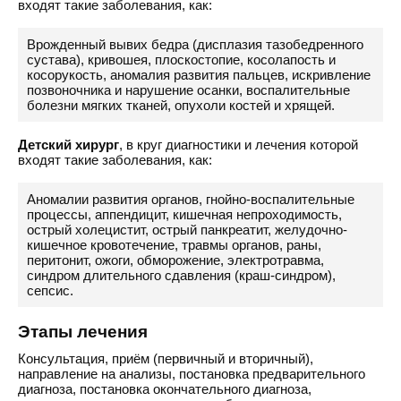
входят такие заболевания, как:
Врожденный вывих бедра (дисплазия тазобедренного
сустава), кривошея, плоскостопие, косолапость и
косорукость, аномалия развития пальцев, искривление
позвоночника и нарушение осанки, воспалительные
болезни мягких тканей, опухоли костей и хрящей.
Детский хирург
, в круг диагностики и лечения которой
входят такие заболевания, как:
Аномалии развития органов, гнойно-воспалительные
процессы, аппендицит, кишечная непроходимость,
острый холецистит, острый панкреатит, желудочно-
кишечное кровотечение, травмы органов, раны,
перитонит, ожоги, обморожение, электротравма,
синдром длительного сдавления (краш-синдром),
сепсис.
Этапы лечения
Консультация, приём (первичный и вторичный),
направление на анализы, постановка предварительного
диагноза, постановка окончательного диагноза,