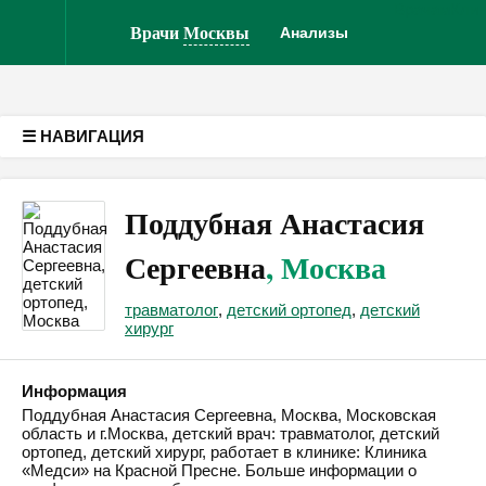
Врачам
Кли
Версия для слабовидящих
Врачи
Москвы
Анализы
☰ НАВИГАЦИЯ
Поддубная Анастасия
Сергеевна
, Москва
травматолог
,
детский ортопед
,
детский
хирург
Информация
Поддубная Анастасия Сергеевна, Москва, Московская
область и г.Москва, детский врач: травматолог, детский
ортопед, детский хирург, работает в клинике: Клиника
«Медси» на Красной Пресне. Больше информации о