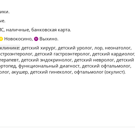
ики.
ые.
С, наличные, банковская карта.
Новокосино,
Выхино.
М
М
 клинике:
детский хирург, детский уролог, лор, неонатолог,
строэнтеролог, детский гастроэнтеролог, детский кардиолог
терапевт, детский эндокринолог, детский невролог, детский
 ортопед, функциональный диагност, детский офтальмолог,
лог, акушер, детский гинеколог, офтальмолог (окулист).