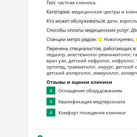
Тип:
частная клиника.
Категория:
медицинские центры и клин
Кто может обслуживаться:
дети, взросл
Способы оплаты медицинских услуг:
ДМ
Станции метро рядом:
Новогиреево,
М
Перечень специалистов, работающих в
педиатр, анестезиолог-реаниматолог, га
врач узи, детский нефролог, нефролог, 
ортопед, травматолог, хирург, детский
детский аллерголог, иммунолог, аллерго
Отзывы и оценки клиники
4
Оснащение оборудованием
4
Квалификация медперсонала
4
Комфорт посещения клиники