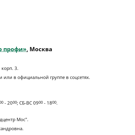
р профи»
, Москва
 корп. 3
.
 или в официальной группе в соцсетях.
00
- 20
00
; СБ-ВС 09
00
- 18
00
.
центр Мос".
сандровна.