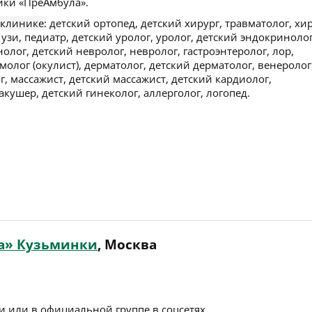
ики «ПреАмбула».
 клинике:
детский ортопед, детский хирург, травматолог, хир
 узи, педиатр, детский уролог, уролог, детский эндокринолог
олог, детский невролог, невролог, гастроэнтеролог, лор,
олог (окулист), дерматолог, детский дерматолог, венеролог
г, массажист, детский массажист, детский кардиолог,
кушер, детский гинеколог, аллерголог, логопед.
а» Кузьминки
, Москва
 или в официальной группе в соцсетях.