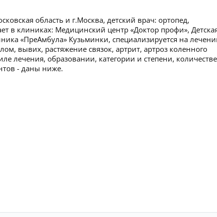
овская область и г.Москва, детский врач: ортопед,
тает в клиниках: Медицинский центр «Доктор профи», Детска
иника «ПреАмбула» Кузьминки, специализируется на лечени
лом, вывих, растяжение связок, артрит, артроз коленного
ле лечения, образовании, категории и степени, количестве
нтов - даны ниже.