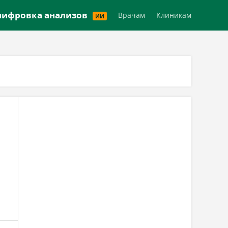
Версия для слабовидящих
ифровка анализов
Врачам
Клиникам
ИИ