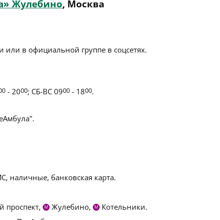
а» Жулебино
, Москва
 или в официальной группе в соцсетях.
00
- 20
00
; СБ-ВС 09
00
- 18
00
.
Амбула".
С, наличные, банковская карта.
й проспект,
Жулебино,
Котельники.
М
М