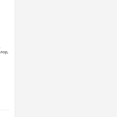
,
 лор,