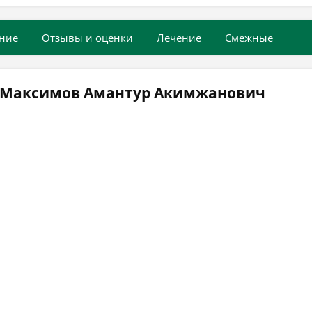
ние
Отзывы и оценки
Лечение
Смежные
ч Максимов Амантур Акимжанович