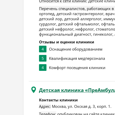
Относится к сети клиник:
Детские клин
Перечень специалистов, работающих в
ортопед, детский гастроэнтеролог, врач
детский лор, детский аллерголог, иммун
сурдолог, детский офтальмолог, офтальм
детский нефролог, нефролог, стоматоло
функциональный диагност, гинеколог, а
Отзывы и оценки клиники
4
Оснащение оборудованием
5
Квалификация медперсонала
4
Комфорт посещения клиники
Детская клиника «ПреАмбул
Контакты клиники
Адрес:
Москва
,
ул. Окская д. 3, корп. 1
.
Телефон:
опубликован на сайте клиники