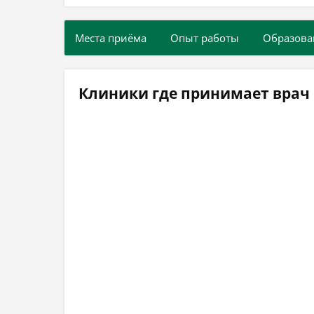
Места приёма
Опыт работы
Образова
Клиники где принимает вра