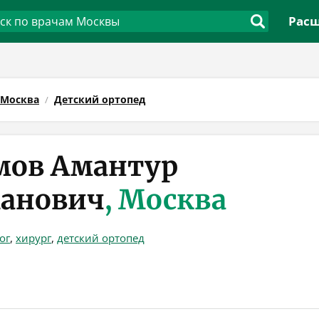
Расш
Москва
Детский ортопед
мов Амантур
анович
, Москва
ог
,
хирург
,
детский ортопед