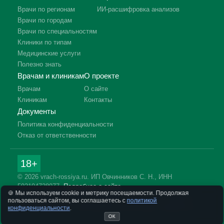
Врачи по регионам
ИИ-расшифровка анализов
Врачи по городам
Врачи по специальностям
Клиники по типам
Медицинские услуги
Полезно знать
Врачам и клиникам
О проекте
Врачам
О сайте
Клиникам
Контакты
Документы
Политика конфиденциальности
Отказ от ответственности
18+
© 2026 vrach-rossiya.ru. ИП Овчинников С. Н., ИНН
592104728977.
Подробнее о сайте
🍪 Мы используем cookie и метрику посещаемости. Продолжая
Информация на сайте не заменяет приём врача. Имеются
пользоваться сайтом, вы соглашаетесь с
политикой
противопоказания, необходима консультация специалиста.
конфиденциальности
.
ОК