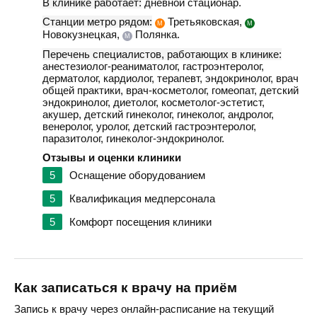
В клинике работает:
дневной стационар.
Станции метро рядом:
Третьяковская,
М
М
Новокузнецкая,
Полянка.
М
Перечень специалистов, работающих в клинике:
анестезиолог-реаниматолог, гастроэнтеролог,
дерматолог, кардиолог, терапевт, эндокринолог, врач
общей практики, врач-косметолог, гомеопат, детский
эндокринолог, диетолог, косметолог-эстетист,
акушер, детский гинеколог, гинеколог, андролог,
венеролог, уролог, детский гастроэнтеролог,
паразитолог, гинеколог-эндокринолог.
Отзывы и оценки клиники
5
Оснащение оборудованием
5
Квалификация медперсонала
5
Комфорт посещения клиники
Как записаться к врачу на приём
Запись к врачу через онлайн-расписание на текущий