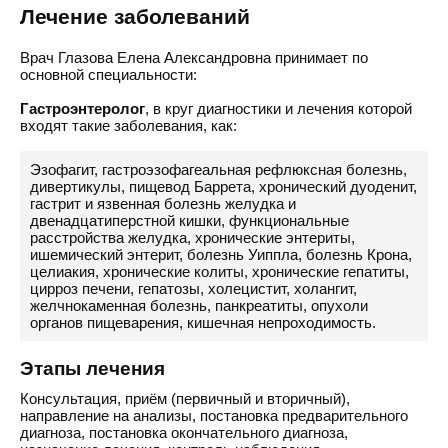
Лечение заболеваний
Врач Глазова Елена Александровна принимает по
основной специальности:
Гастроэнтеролог
, в круг диагностики и лечения которой
входят такие заболевания, как:
Эзофагит, гастроэзофагеальная рефлюксная болезнь,
дивертикулы, пищевод Баррета, хронический дуоденит,
гастрит и язвенная болезнь желудка и
двенадцатиперстной кишки, функциональные
расстройства желудка, хронические энтериты,
ишемический энтерит, болезнь Уиппла, болезнь Крона,
целиакия, хронические колиты, хронические гепатиты,
цирроз печени, гепатозы, холецистит, холангит,
желчнокаменная болезнь, панкреатиты, опухоли
органов пищеварения, кишечная непроходимость.
Этапы лечения
Консультация, приём (первичный и вторичный),
направление на анализы, постановка предварительного
диагноза, постановка окончательного диагноза,