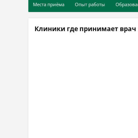
Места приёма
Опыт работы
Образова
Клиники где принимает врач