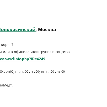
Новокосинской
, Москва
 корп. 7
.
 или в официальной группе в соцсетях.
oscow/clinic.php?ID=4249
00
- 20
00
; СБ 07
00
- 17
00
; ВС 08
00
- 16
00
.
аМед".