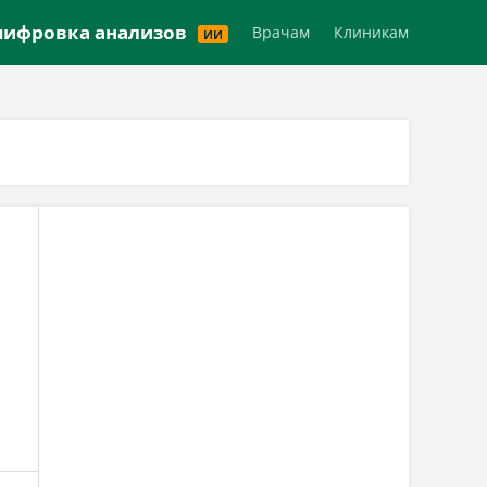
Версия для слабовидящих
ифровка анализов
Врачам
Клиникам
ИИ