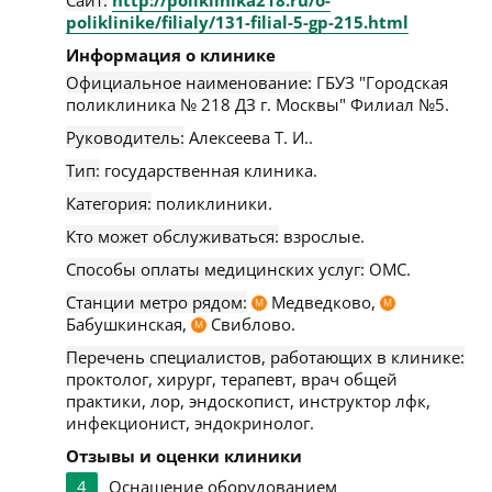
Сайт:
http://poliklinika218.ru/o-
poliklinike/filialy/131-filial-5-gp-215.html
Информация о клинике
Официальное наименование:
ГБУЗ "Городская
поликлиника № 218 ДЗ г. Москвы" Филиал №5.
Руководитель:
Алексеева Т. И..
Тип:
государственная клиника.
Категория:
поликлиники.
Кто может обслуживаться:
взрослые.
Способы оплаты медицинских услуг:
ОМС.
Станции метро рядом:
Медведково,
М
М
Бабушкинская,
Свиблово.
М
Перечень специалистов, работающих в клинике:
проктолог, хирург, терапевт, врач общей
практики, лор, эндоскопист, инструктор лфк,
инфекционист, эндокринолог.
Отзывы и оценки клиники
4
Оснащение оборудованием