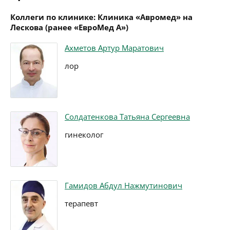
Коллеги по клинике: Клиника «Авромед» на
Лескова (ранее «ЕвроМед А»)
Ахметов Артур Маратович
лор
Солдатенкова Татьяна Сергеевна
гинеколог
Гамидов Абдул Нажмутинович
терапевт