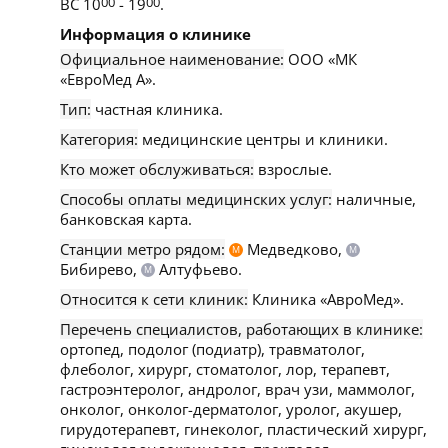
ВС 10
00
- 19
00
.
Информация о клинике
Официальное наименование:
ООО «МК
«ЕвроМед А».
Тип:
частная клиника.
Категория:
медицинские центры и клиники.
Кто может обслуживаться:
взрослые.
Способы оплаты медицинских услуг:
наличные,
банковская карта.
Станции метро рядом:
Медведково,
М
М
Бибирево,
Алтуфьево.
М
Относится к сети клиник:
Клиника «АвроМед».
Перечень специалистов, работающих в клинике:
ортопед, подолог (подиатр), травматолог,
флеболог, хирург, стоматолог, лор, терапевт,
гастроэнтеролог, андролог, врач узи, маммолог,
онколог, онколог-дерматолог, уролог, акушер,
гирудотерапевт, гинеколог, пластический хирург,