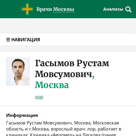
Версия для слабовидящих
Врачи
Москвы
Анализы
☰ НАВИГАЦИЯ
Гасымов Рустам
Мовсумович
,
Москва
лор
Информация
Гасымов Рустам Мовсумович, Москва, Московская
область и г.Москва, взрослый врач: лор, работает в
клиниках: Клиника «Авромед» на Лескова (ранее