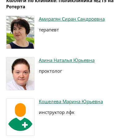
Коллеги по клинике: Поликлиника №215 на
Ротерта
Амирагян Сиран Сандроевна
терапевт
Азина Наталья Юрьевна
проктолог
Кошелева Марина Юрьевна
инструктор лфк